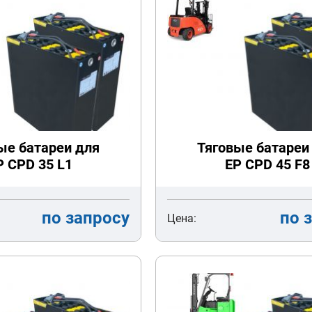
ые батареи для
Тяговые батареи
P CPD 35 L1
EP CPD 45 F8
по запросу
по 
Цена: