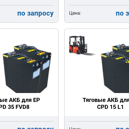
по запросу
по 
Цена:
ые АКБ для EP
Тяговые АКБ дл
PD 35 FVD8
CPD 15 L1