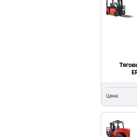
Тягов
E
Цена: