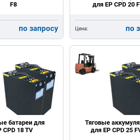
F8
для EP CPD 20 
по запросу
по 
Цена:
ые батареи для
Тяговые аккумул
P CPD 18 TV
для EP CPD 25 F