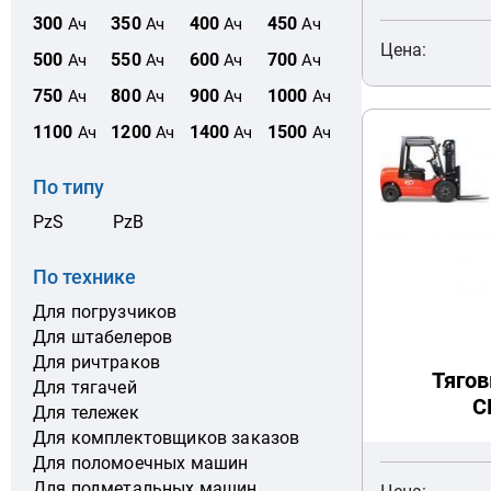
300
350
400
450
Ач
Ач
Ач
Ач
Цена:
500
550
600
700
Ач
Ач
Ач
Ач
750
800
900
1000
Ач
Ач
Ач
Ач
1100
1200
1400
1500
Ач
Ач
Ач
Ач
По типу
PzS
PzB
По технике
Для погрузчиков
Для штабелеров
Для ричтраков
Тягов
Для тягачей
C
Для тележек
Для комплектовщиков заказов
Для поломоечных машин
Для подметальных машин