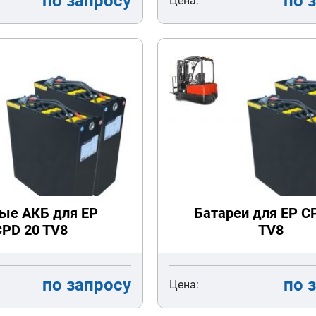
по запросу
по 
Цена:
ые АКБ для EP
Батареи для EP C
CPD 20 TV8
TV8
по запросу
по 
Цена: