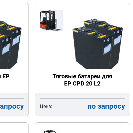
я EP
Тяговые батареи для
EP CPD 20 L2
запросу
по запросу
Цена: