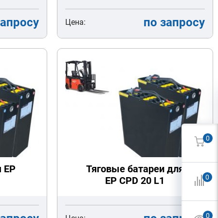
запросу
по запросу
Цена:
0
я EP
Тяговые батареи для
0
EP CPD 20 L1
0