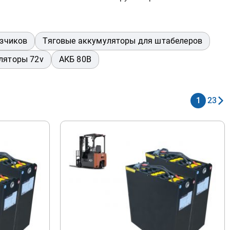
узчиков
Тяговые аккумуляторы для штабелеров
ляторы 72v
АКБ 80В
1
2
3