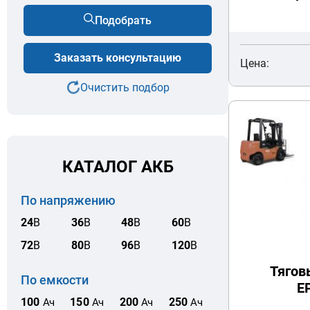
Подобрать
Заказать консультацию
Цена:
Очистить подбор
КАТАЛОГ АКБ
По напряжению
24
В
36
В
48
В
60
В
72
В
80
В
96
В
120
В
Тягов
По емкости
E
100
150
200
250
Ач
Ач
Ач
Ач