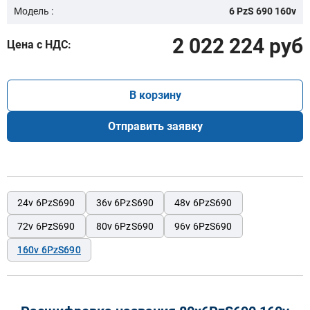
Модель :
6 PzS 690 160v
2 022 224 руб
Цена с НДС:
В корзину
Отправить заявку
24v 6PzS690
36v 6PzS690
48v 6PzS690
72v 6PzS690
80v 6PzS690
96v 6PzS690
160v 6PzS690