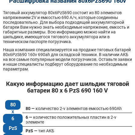
Расшифровка названия 80х6PzS690 160v
Тяговый аккумулятор 80x6PzS690 состоит из 80 элементов
напряжением 2V и емкостью 690 А/ч, которые соединены
последовательно. Для выбора подходящей аккумуляторной
батареи Вам нужно знать необходимые напряжение, емкость и
габаритные размеры. Всю информацию можно найти на
шильдике, имеющегося тягового аккумулятора или в
техническом паспорте погрузчика.
Наша компания специализируется на продаже тяговых батарей
80х6PzS690 160v 690ah для складской техники. В наличии АКБ
на все самые популярные модели погрузчиков. Оставьте заявки
и наши специалисты подберут оборудование по необходимым
параметрам.
Какую информацию дает шильдик тяговой
батареи 80 x 6 PzS 690 160 V
80
80 —
количество 2-v элементов емкостью 690Ah
6 —
количество положительных пластин в 2-v
6
элементе
PzS
PzS —
тип АКБ