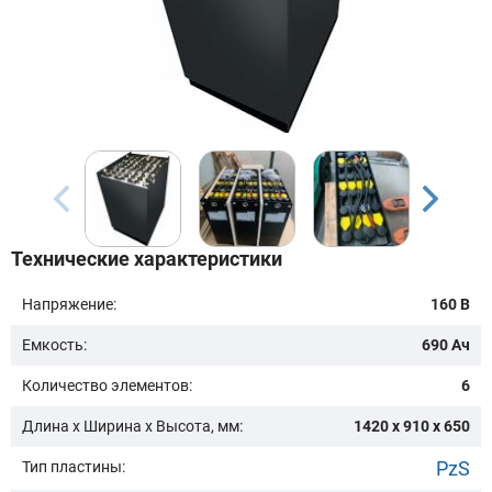
Бренд техники:
Модель:
Сначала выберите бренд
Технические характеристики
Подобрать
Напряжение:
160 В
Емкость:
690 Ач
Заказать консультацию
Количество элементов:
6
Очистить подбор
Длина х Ширина х Высота, мм:
1420 x 910 x 650
PzS
Тип пластины: