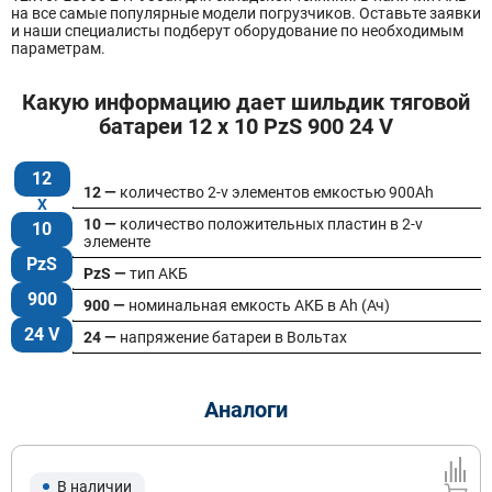
на все самые популярные модели погрузчиков. Оставьте заявки
и наши специалисты подберут оборудование по необходимым
параметрам.
Какую информацию дает шильдик тяговой
батареи 12 x 10 PzS 900 24 V
12
12 —
количество 2-v элементов емкостью 900Ah
10 —
количество положительных пластин в 2-v
10
элементе
PzS
PzS —
тип АКБ
900
900 —
номинальная емкость АКБ в Ah (Ач)
24 V
24 —
напряжение батареи в Вольтах
Аналоги
В наличии