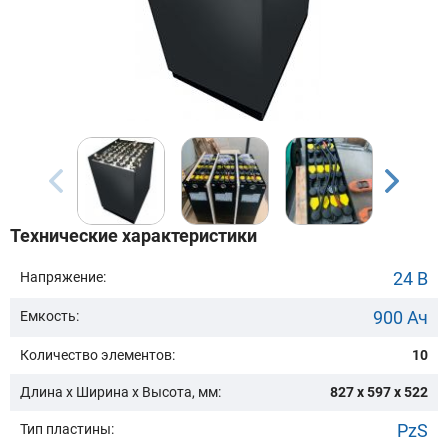
Бренд техники:
Модель:
Сначала выберите бренд
Технические характеристики
Подобрать
24 В
Напряжение:
900 Ач
Емкость:
Заказать консультацию
Количество элементов:
10
Очистить подбор
Длина х Ширина х Высота, мм:
827 x 597 x 522
PzS
Тип пластины: