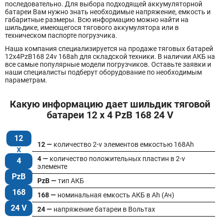
последовательно. Для выбора подходящей аккумуляторной
батареи Вам нужно знать необходимые напряжение, емкость и
габаритные размеры. Всю информацию можно найти на
шильдике, имеющегося тягового аккумулятора или в
техническом паспорте погрузчика.
Наша компания специализируется на продаже тяговых батарей
12х4PzB168 24v 168ah для складской техники. В наличии АКБ на
все самые популярные модели погрузчиков. Оставьте заявки и
наши специалисты подберут оборудование по необходимым
параметрам.
Какую информацию дает шильдик тяговой
батареи 12 x 4 PzB 168 24 V
12
12 —
количество 2-v элементов емкостью 168Ah
4 —
количество положительных пластин в 2-v
4
элементе
PzB
PzB —
тип АКБ
168
168 —
номинальная емкость АКБ в Ah (Ач)
24 V
24 —
напряжение батареи в Вольтах