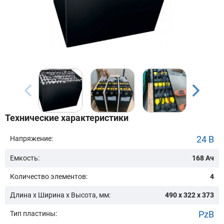
Бренд техники:
Модель:
Сначала выберите бренд
Технические характеристики
Подобрать
24 В
Напряжение:
Емкость:
168 Ач
Заказать консультацию
Количество элементов:
4
Очистить подбор
Длина х Ширина х Высота, мм:
490 x 322 x 373
PzB
Тип пластины: