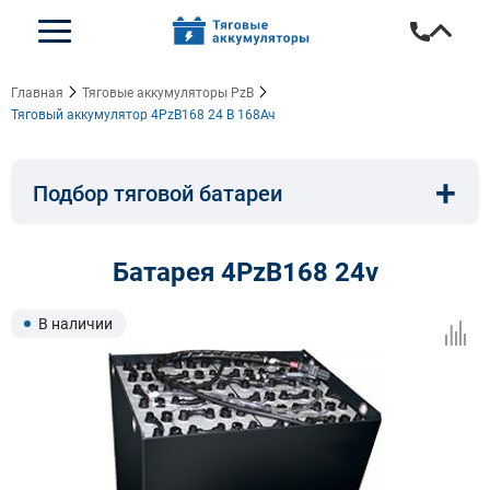
Главная
Тяговые аккумуляторы PzB
Тяговый аккумулятор 4PzB168 24 В 168Ач
+
Подбор тяговой батареи
Емкость, A/ч:
Напряжение, В:
Батарея 4PzB168 24v
Тип:
Длина, мм:
В наличии
Ширина, мм:
Высота, мм: