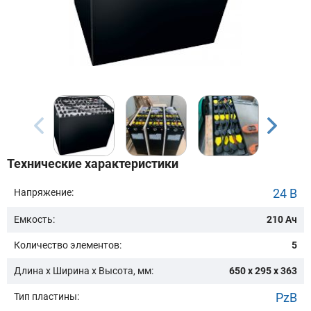
Бренд техники:
Модель:
Сначала выберите бренд
Технические характеристики
Подобрать
24 В
Напряжение:
Емкость:
210 Ач
Заказать консультацию
Количество элементов:
5
Очистить подбор
Длина х Ширина х Высота, мм:
650 x 295 x 363
PzB
Тип пластины: