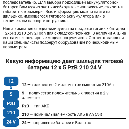
последовательно. Для выбора подходящей аккумуляторной
батареи Вам нужно знать необходимые напряжение, емкость и
габаритные размеры. Всю информацию можно найти на
шильдике, имеющегося тягового аккумулятора или в
техническом паспорте погрузчика.
Наша компания специализируется на продаже тяговых батарей
12х5PzB210 24v 210ah для складской техники. В наличии АКБ на
все самые популярные модели погрузчиков. Оставьте заявки и
наши специалисты подберут оборудование по необходимым
параметрам.
Какую информацию дает шильдик тяговой
батареи 12 x 5 PzB 210 24 V
12
12 —
количество 2-v элементов емкостью 210Ah
5 —
количество положительных пластин в 2-v
5
элементе
PzB
PzB —
тип АКБ
210
210 —
номинальная емкость АКБ в Ah (Ач)
24 V
24 —
напряжение батареи в Вольтах