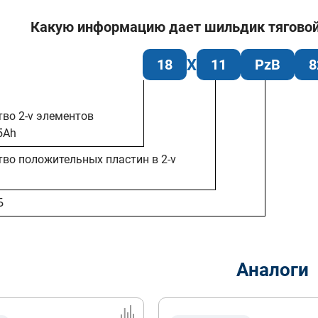
Какую информацию дает шильдик тяговой б
18
11
PzB
8
тво 2-v элементов
5Ah
тво положительных пластин в 2-v
Б
Аналоги