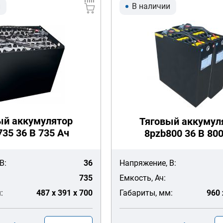
и
В наличии
ый аккумулятор
Тяговый аккумул
35 36 В 735 Ач
8pzb800 36 В 80
В:
36
Напряжение, В:
735
Емкость, Ач:
:
487 x 391 x 700
Габариты, мм:
960 