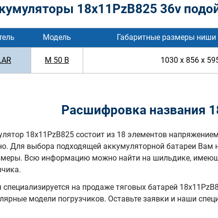
кумуляторы 18x11PzB825 36v подой
тель
Модель
Габаритные размеры ниши 
LAR
M 50 B
1030 x 856 x 59
Расшифровка названия 1
лятор 18x11PzB825 состоит из 18 элементов напряжением
но. Для выбора подходящей аккумуляторной батареи Вам 
змеры. Всю информацию можно найти на шильдике, имеюще
зчика.
специализируется на продаже тяговых батарей 18х11PzB82
лярные модели погрузчиков. Оставьте заявки и наши спе