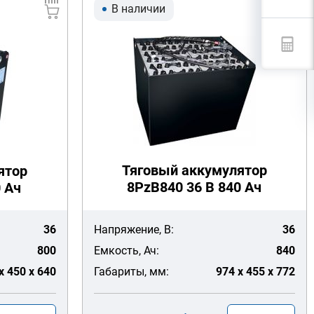
В наличии
Тяговый аккумулятор
ятор
8PzB840 36 В 840 Ач
0 Ач
36
Напряжение, В:
36
800
Емкость, Ач:
840
x 450 x 640
Габариты, мм:
974 x 455 x 772