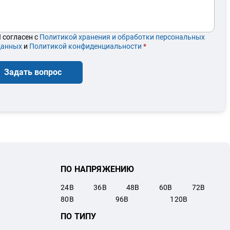
 согласен с
Политикой хранения и обработки персональных
данных
и
Политикой конфиденциальности
*
Задать вопрос
ПО НАПРЯЖЕНИЮ
24
В
36
В
48
В
60
В
72
В
80
В
96
В
120
В
ПО ТИПУ