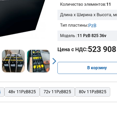
Количество элементов:
11
Длина х Ширина х Высота, м
PzB
Тип пластины:
Модель :
11 PzB 825 36v
523 908
Цена с НДС:
В корзину
5
48v 11PzB825
72v 11PzB825
80v 11PzB825