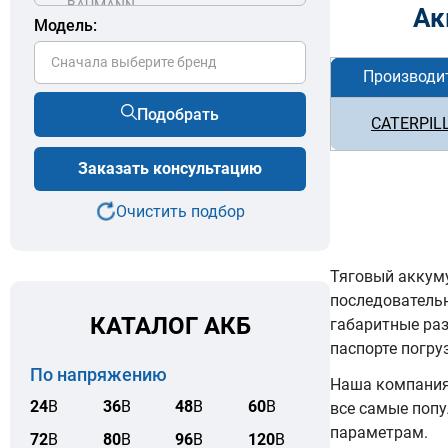
Ак
Модель:
Сначала выберите бренд
Производи
Подобрать
CATERPIL
Заказать консультацию
Очистить подбор
Тяговый аккуму
последователь
КАТАЛОГ АКБ
габаритные ра
паспорте погру
По напряжению
Наша компания 
24
В
36
В
48
В
60
В
все самые попу
параметрам.
72
В
80
В
96
В
120
В