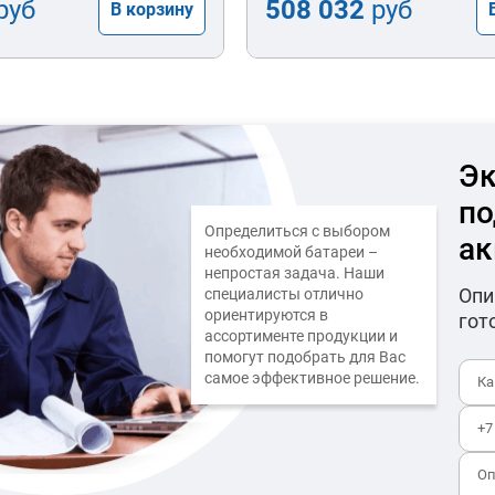
руб
508 032
руб
В корзину
Эк
по
Определиться с выбором
ак
необходимой батареи –
непростая задача. Наши
Опи
специалисты отлично
ориентируются в
гот
ассортименте продукции и
помогут подобрать для Вас
самое эффективное решение.