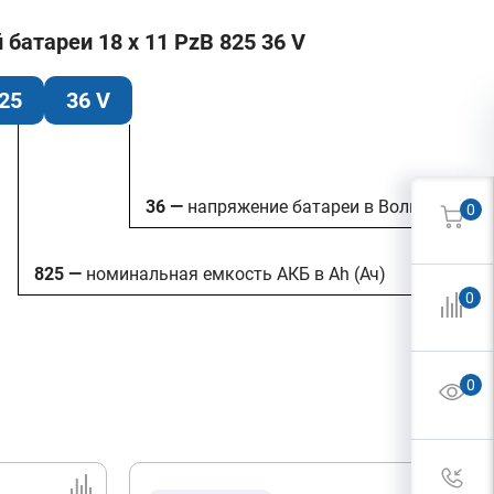
атареи 18 x 11 PzB 825 36 V
25
36 V
36 —
напряжение батареи в Вольтах
0
825 —
номинальная емкость АКБ в Ah (Ач)
0
0