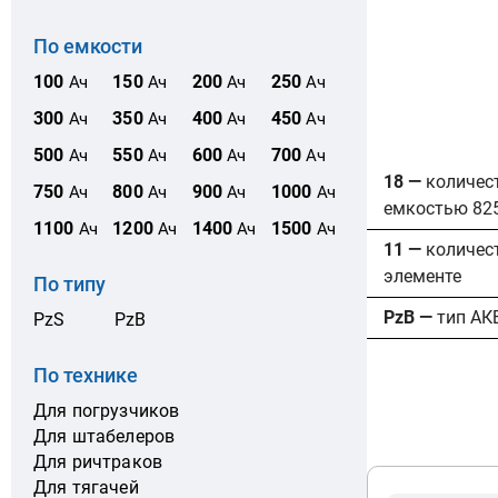
По емкости
100
150
200
250
Ач
Ач
Ач
Ач
300
350
400
450
Ач
Ач
Ач
Ач
500
550
600
700
Ач
Ач
Ач
Ач
18 —
количес
750
800
900
1000
Ач
Ач
Ач
Ач
емкостью 82
1100
1200
1400
1500
Ач
Ач
Ач
Ач
11 —
количес
элементе
По типу
PzB —
тип АК
PzS
PzB
По технике
Для погрузчиков
Для штабелеров
Для ричтраков
Для тягачей