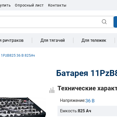
купить
Опросный лист
Контакты
я ричтраков
Для тягачей
Для тележек
11PzB825 36 В 825Ач
Батарея 11PzB
Технические харак
36 В
Напряжение:
Емкость:
825 Ач