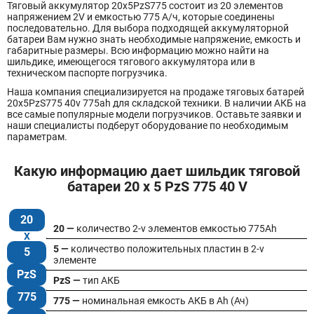
Тяговый аккумулятор 20x5PzS775 состоит из 20 элементов
напряжением 2V и емкостью 775 А/ч, которые соединены
последовательно. Для выбора подходящей аккумуляторной
батареи Вам нужно знать необходимые напряжение, емкость и
габаритные размеры. Всю информацию можно найти на
шильдике, имеющегося тягового аккумулятора или в
техническом паспорте погрузчика.
Наша компания специализируется на продаже тяговых батарей
20х5PzS775 40v 775ah для складской техники. В наличии АКБ на
все самые популярные модели погрузчиков. Оставьте заявки и
наши специалисты подберут оборудование по необходимым
параметрам.
Какую информацию дает шильдик тяговой
батареи 20 x 5 PzS 775 40 V
20
20 —
количество 2-v элементов емкостью 775Ah
5 —
количество положительных пластин в 2-v
5
элементе
PzS
PzS —
тип АКБ
775
775 —
номинальная емкость АКБ в Ah (Ач)