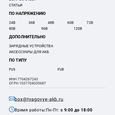
СТАТЬИ
ПО НАПРЯЖЕНИЮ
24
В
36
В
48
В
60
В
72
В
80
В
96
В
120
В
ДОПОЛНИТЕЛЬНО
ЗАРЯДНЫЕ УСТРОЙСТВА
АКСЕССУАРЫ ДЛЯ АКБ
ПО ТИПУ
PzS
PzB
ИНН 7704267243
ОГРН 1037704035687
box@tyagovye-akb.ru
Время работы:
Пн-Пт:
с 9:00 до 18:00