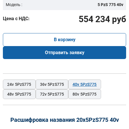
Модель :
5 PzS 775 40v
554 234 руб
Цена с НДС:
В корзину
Отправить заявку
24v 5PzS775
36v 5PzS775
40v 5PzS775
48v 5PzS775
72v 5PzS775
80v 5PzS775
Расшифровка названия 20х5PzS775 40v