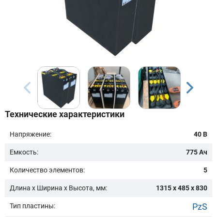
Бренд техники:
Модель:
Сначала выберите бренд
Технические характеристики
Подобрать
Напряжение:
40 В
Емкость:
775 Ач
Заказать консультацию
Количество элементов:
5
Очистить подбор
Длина х Ширина х Высота, мм:
1315 x 485 x 830
PzS
Тип пластины: