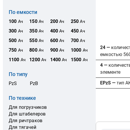
По емкости
100
150
200
250
Ач
Ач
Ач
Ач
300
350
400
450
Ач
Ач
Ач
Ач
500
550
600
700
Ач
Ач
Ач
Ач
24 —
количес
750
800
900
1000
Ач
Ач
Ач
Ач
емкостью 56
1100
1200
1400
1500
Ач
Ач
Ач
Ач
4 —
количест
элементе
По типу
EPzS —
тип А
PzS
PzB
По технике
Для погрузчиков
Для штабелеров
Для ричтраков
Для тягачей