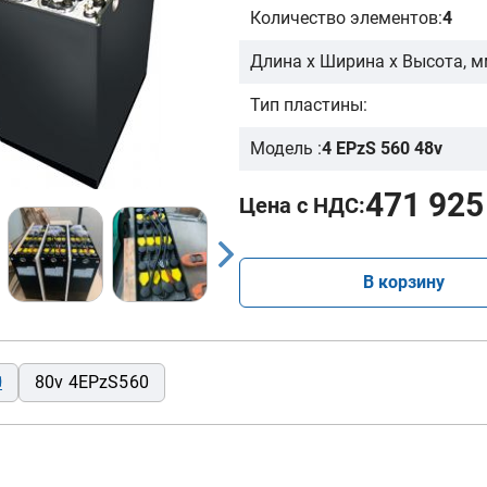
Количество элементов:
4
Длина х Ширина х Высота, м
Тип пластины:
Модель :
4 EPzS 560 48v
471 925
Цена с НДС:
В корзину
0
80v 4EPzS560