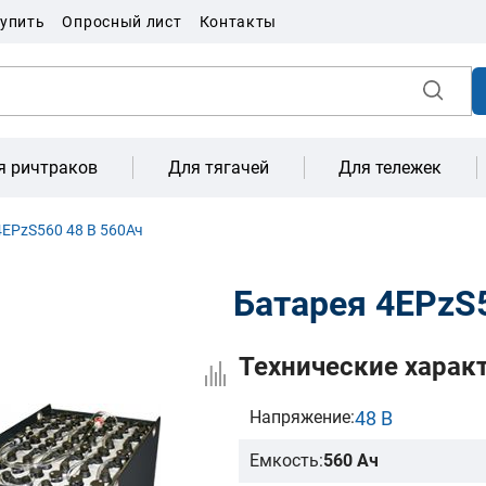
купить
Опросный лист
Контакты
я ричтраков
Для тягачей
Для тележек
EPzS560 48 В 560Ач
Батарея 4EPzS
Технические харак
48 В
Напряжение:
Емкость:
560 Ач