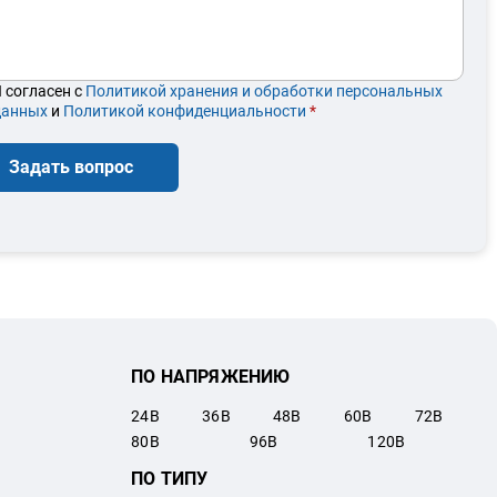
 согласен с
Политикой хранения и обработки персональных
данных
и
Политикой конфиденциальности
*
Задать вопрос
ПО НАПРЯЖЕНИЮ
24
В
36
В
48
В
60
В
72
В
80
В
96
В
120
В
ПО ТИПУ