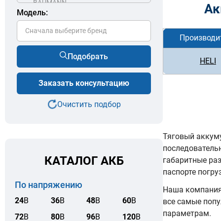
Ак
Модель:
Сначала выберите бренд
Производи
Подобрать
HELI
Заказать консультацию
Очистить подбор
Тяговый аккуму
последователь
КАТАЛОГ АКБ
габаритные ра
паспорте погру
По напряжению
Наша компания 
24
В
36
В
48
В
60
В
все самые попу
параметрам.
72
В
80
В
96
В
120
В