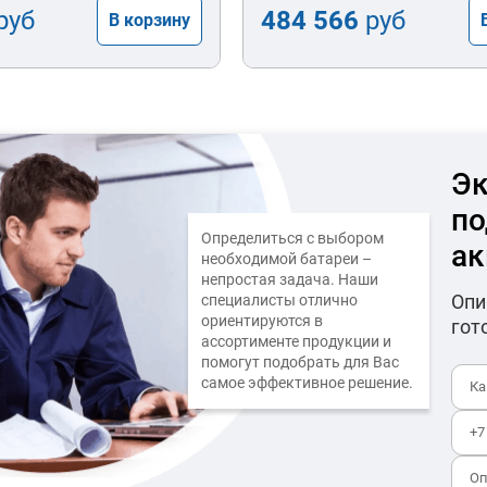
руб
484 566
руб
В корзину
Эк
по
Определиться с выбором
ак
необходимой батареи –
непростая задача. Наши
Опи
специалисты отлично
ориентируются в
гот
ассортименте продукции и
помогут подобрать для Вас
самое эффективное решение.