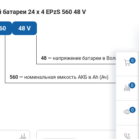
атареи 24 x 4 EPzS 560 48 V
60
48 V
48 —
напряжение батареи в Вольтах
0
560 —
номинальная емкость АКБ в Ah (Ач)
0
0