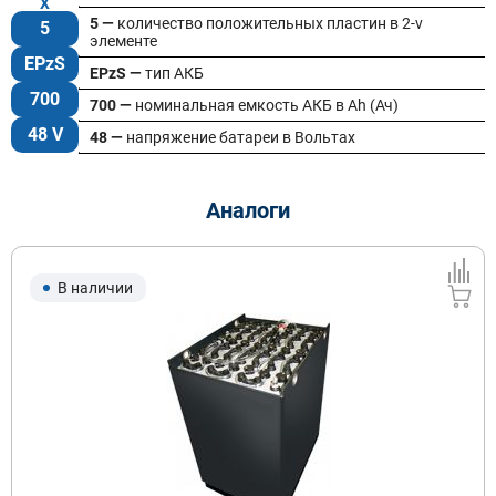
5 —
количество положительных пластин в 2-v
5
элементе
EPzS
EPzS —
тип АКБ
700
700 —
номинальная емкость АКБ в Ah (Ач)
48 V
48 —
напряжение батареи в Вольтах
Аналоги
В наличии