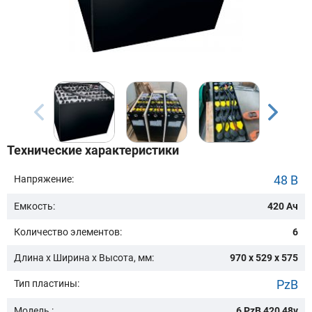
Модель:
Сначала выберите бренд
Технические характеристики
Подобрать
48 В
Напряжение:
Емкость:
420 Ач
Заказать консультацию
Количество элементов:
6
Очистить подбор
Длина х Ширина х Высота, мм:
970 x 529 x 575
PzB
Тип пластины:
Модель :
6 PzB 420 48v