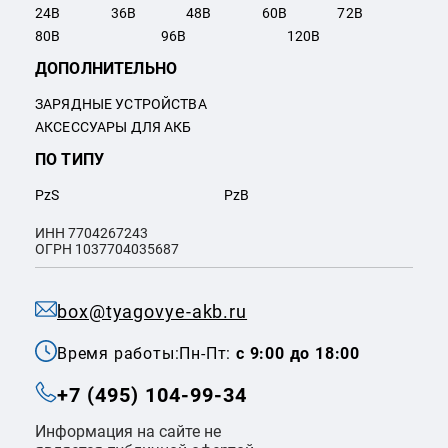
24
В
36
В
48
В
60
В
72
В
80
В
96
В
120
В
ДОПОЛНИТЕЛЬНО
ЗАРЯДНЫЕ УСТРОЙСТВА
АКСЕССУАРЫ ДЛЯ АКБ
ПО ТИПУ
PzS
PzB
ИНН 7704267243
ОГРН 1037704035687
box@tyagovye-akb.ru
Время работы:
Пн-Пт:
с 9:00 до 18:00
+7 (495) 104-99-34
Информация на сайте не