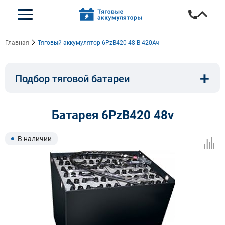
Главная
Тяговый аккумулятор 6PzB420 48 В 420Ач
+
Подбор тяговой батареи
Емкость, A/ч:
Напряжение, В:
Батарея 6PzB420 48v
Тип:
Длина, мм:
В наличии
Ширина, мм:
Высота, мм:
Бренд техники: