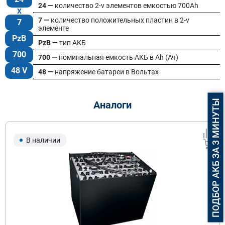
24 —
количество 2-v элементов емкостью 700Ah
7 —
количество положительных пластин в 2-v
7
элементе
PzB
PzB —
тип АКБ
700
700 —
номинальная емкость АКБ в Ah (Ач)
48 V
48 —
напряжение батареи в Вольтах
ПОДБОР АКБ ЗА 3 МИНУТЫ
Аналоги
В наличии