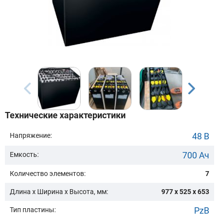
Бренд техники:
Модель:
Сначала выберите бренд
Технические характеристики
Подобрать
48 В
Напряжение:
700 Ач
Емкость:
Заказать консультацию
Количество элементов:
7
Очистить подбор
Длина х Ширина х Высота, мм:
977 x 525 x 653
PzB
Тип пластины: