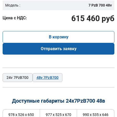
Модель :
7 PzB 700 48v
615 460 руб
Цена с НДС:
В корзину
Отправить заявку
24v 7PzB700
48v 7PzB700
Доступные габариты 24х7PzB700 48в
978 x 526 x 650
977 x 525 x 670
990 x 535 x 646