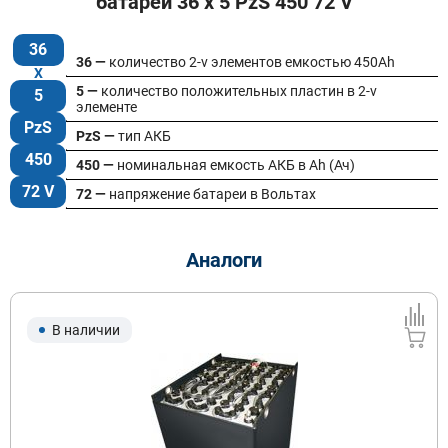
батареи 36 x 5 PzS 450 72 V
36
36 —
количество 2-v элементов емкостью 450Ah
5 —
количество положительных пластин в 2-v
5
элементе
PzS
PzS —
тип АКБ
450
450 —
номинальная емкость АКБ в Ah (Ач)
72 V
72 —
напряжение батареи в Вольтах
Аналоги
В наличии