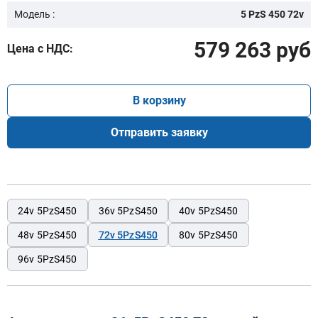
Модель :
5 PzS 450 72v
579 263 руб
Цена с НДС:
В корзину
Отправить заявку
24v 5PzS450
36v 5PzS450
40v 5PzS450
48v 5PzS450
72v 5PzS450
80v 5PzS450
96v 5PzS450