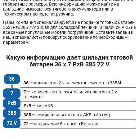
габаритные размеры. Всю информацию можно найти на
шильдике, имеющегося тягового аккумулятора или в
техническом паспорте погрузчика.
Наша компания специализируется на продаже тяговых батарей
36х7PzB385 72v 385ah для складской техники. В наличии АКБ на
все самые популярные модели погрузчиков. Оставьте заявки и
наши специалисты подберут оборудование по необходимым
параметрам.
Какую информацию дает шильдик тяговой
батареи 36 x 7 PzB 385 72 V
36
36 —
количество 2-v элементов емкостью 385Ah
7 —
количество положительных пластин в 2-v
7
элементе
PzB
PzB —
тип АКБ
385
385 —
номинальная емкость АКБ в Ah (Ач)
72 V
72 —
напряжение батареи в Вольтах