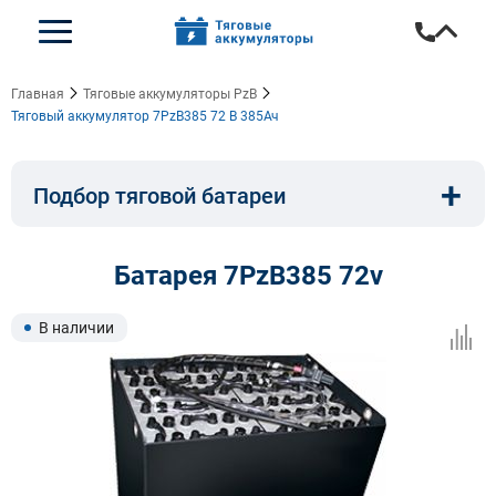
Главная
Тяговые аккумуляторы PzB
Тяговый аккумулятор 7PzB385 72 В 385Ач
+
Подбор тяговой батареи
Емкость, A/ч:
Напряжение, В:
Батарея 7PzB385 72v
Тип:
Длина, мм:
В наличии
Ширина, мм:
Высота, мм: