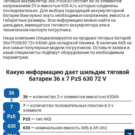
Тяговый аккумулятор 36x7PzS630 состоит из 36 элементов
напряжением 2V и емкостью 630 А/ч, которые соединены
последовательно. Для выбора подходящей аккумуляторной
батареи Вам нужно знать необходимые напряжение, емкость и
габаритные размеры. Всю информацию можно найти на
шильдике, имеющегося тягового аккумулятора или в
техническом паспорте погрузчика.
Наша компания специализируется на продаже тяговых батарей
36х7PzS630 72v 630ah для складской техники. В наличии АКБ на
все самые популярные модели погрузчиков. Оставьте заявки и
наши специалисты подберут оборудование по необходимым
параметрам.
Какую информацию дает шильдик тяговой
батареи 36 x 7 PzS 630 72 V
36
36 —
количество 2-v элементов емкостью 630Ah
7 —
количество положительных пластин в 2-v
7
элементе
PzS
PzS —
тип АКБ
630
630 —
номинальная емкость АКБ в Ah (Ач)