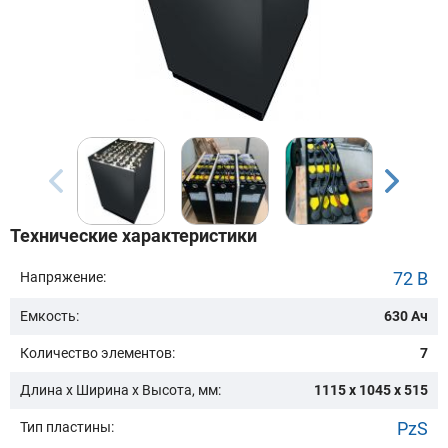
Бренд техники:
Модель:
Сначала выберите бренд
Технические характеристики
Подобрать
72 В
Напряжение:
Емкость:
630 Ач
Заказать консультацию
Количество элементов:
7
Очистить подбор
Длина х Ширина х Высота, мм:
1115 x 1045 x 515
PzS
Тип пластины: