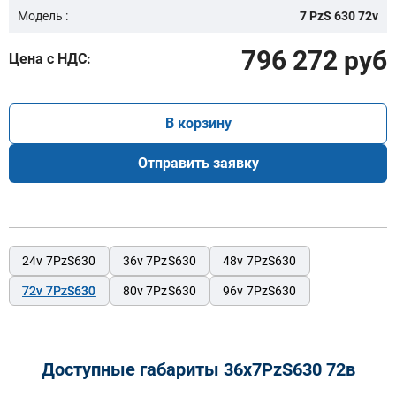
Модель :
7 PzS 630 72v
796 272 руб
Цена с НДС:
В корзину
Отправить заявку
24v 7PzS630
36v 7PzS630
48v 7PzS630
72v 7PzS630
80v 7PzS630
96v 7PzS630
Доступные габариты 36х7PzS630 72в