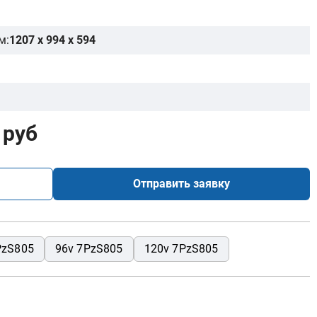
м:
1207 x 994 x 594
 руб
Отправить заявку
PzS805
96v 7PzS805
120v 7PzS805