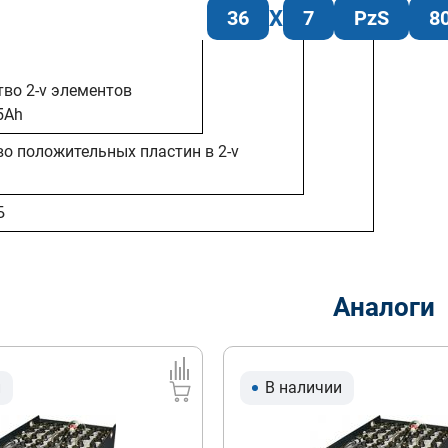
36
7
PzS
8
тво 2-v элементов
5Ah
во положительных пластин в 2-v
Б
Аналоги
и
В наличии