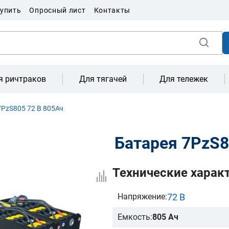
купить
Опросный лист
Контакты
я ричтраков
Для тягачей
Для тележек
PzS805 72 В 805Ач
Батарея 7PzS8
Технические харак
72 В
Напряжение:
Емкость:
805 Ач