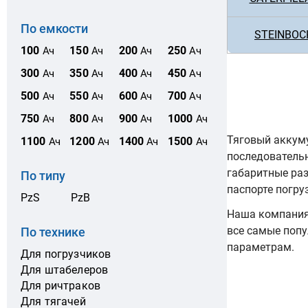
По емкости
STEINBOC
100
150
200
250
Ач
Ач
Ач
Ач
300
350
400
450
Ач
Ач
Ач
Ач
500
550
600
700
Ач
Ач
Ач
Ач
750
800
900
1000
Ач
Ач
Ач
Ач
Тяговый аккуму
1100
1200
1400
1500
Ач
Ач
Ач
Ач
последователь
габаритные ра
По типу
паспорте погру
PzS
PzB
Наша компания 
все самые попу
По технике
параметрам.
Для погрузчиков
Для штабелеров
Для ричтраков
Для тягачей