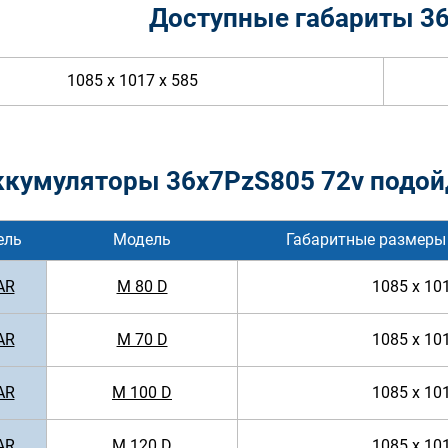
Доступные габариты 3
1085 x 1017 x 585
ккумуляторы 36x7PzS805 72v подой
ель
Модель
Габаритные размеры
AR
M 80 D
1085 x 10
AR
M 70 D
1085 x 10
AR
M 100 D
1085 x 10
AR
M 120 D
1085 x 10