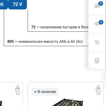
05
72 V
0
0
72 —
напряжение батареи в Вольтах
805 —
номинальная емкость АКБ в Ah (Ач)
В наличии