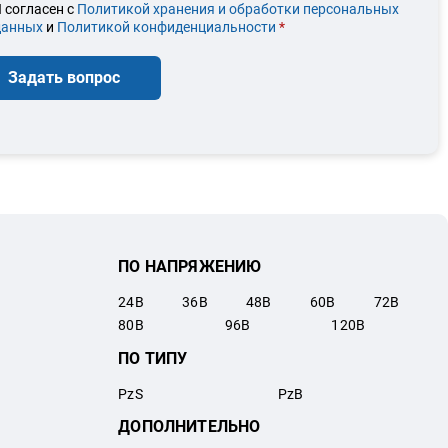
 согласен с
Политикой хранения и обработки персональных
данных
и
Политикой конфиденциальности
*
Задать вопрос
ПО НАПРЯЖЕНИЮ
24
В
36
В
48
В
60
В
72
В
80
В
96
В
120
В
ПО ТИПУ
PzS
PzB
ДОПОЛНИТЕЛЬНО