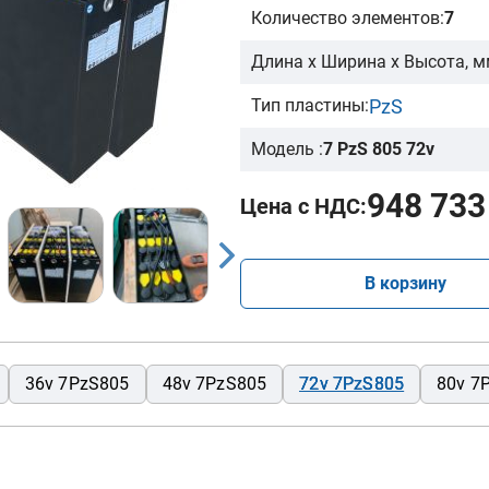
Количество элементов:
7
Длина х Ширина х Высота, м
PzS
Тип пластины:
Модель :
7 PzS 805 72v
948 733
Цена с НДС:
В корзину
36v 7PzS805
48v 7PzS805
72v 7PzS805
80v 7