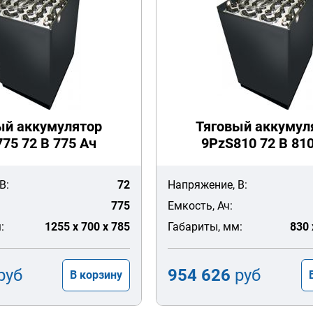
ый аккумулятор
Тяговый аккумул
75 72 В 775 Ач
9PzS810 72 В 81
В:
72
Напряжение, В:
775
Емкость, Ач:
:
1255 x 700 x 785
Габариты, мм:
830 
руб
954 626
руб
В корзину