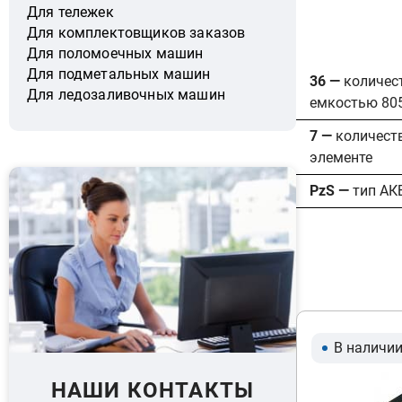
Для тележек
Для комплектовщиков заказов
Для поломоечных машин
Для подметальных машин
36 —
количес
Для ледозаливочных машин
емкостью 80
7 —
количест
элементе
PzS —
тип АК
В наличи
НАШИ КОНТАКТЫ