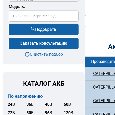
Модель:
Сначала выберите бренд
Подобрать
Заказать консультацию
А
Очистить подбор
Производит
CATERPILL
КАТАЛОГ АКБ
CATERPILL
По напряжению
CATERPILL
24
В
36
В
48
В
60
В
72
В
80
В
96
В
120
В
CATERPILL