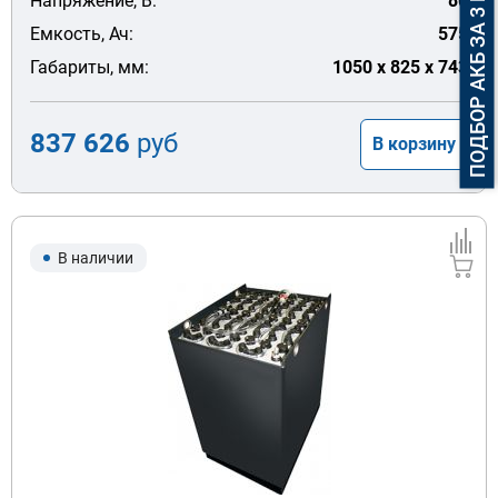
ПОДБОР АКБ ЗА 3 МИНУТЫ
Напряжение, В:
80
Емкость, Ач:
575
Габариты, мм:
1050 x 825 x 743
837 626
руб
В корзину
В наличии