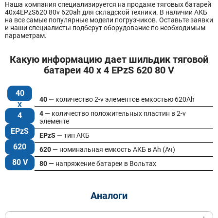
Наша компания специализируется на продаже тяговых батарей
40х4EPzS620 80v 620ah для складской техники. В наличии АКБ
на все самые популярные модели погрузчиков. Оставьте заявки
и наши специалисты подберут оборудование по необходимым
параметрам.
Какую информацию дает шильдик тяговой
батареи 40 x 4 EPzS 620 80 V
40
40 —
количество 2-v элементов емкостью 620Ah
4 —
количество положительных пластин в 2-v
4
элементе
EPzS
EPzS —
тип АКБ
620
620 —
номинальная емкость АКБ в Ah (Ач)
80 V
80 —
напряжение батареи в Вольтах
Аналоги