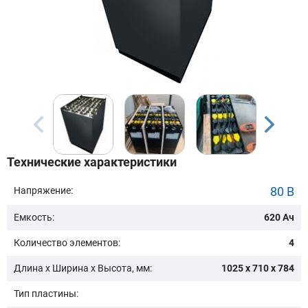
Бренд техники:
Модель:
Сначала выберите бренд
Технические характеристики
Подобрать
80 В
Напряжение:
Емкость:
620 Ач
Заказать консультацию
Количество элементов:
4
Очистить подбор
Длина х Ширина х Высота, мм:
1025 x 710 x 784
Тип пластины: