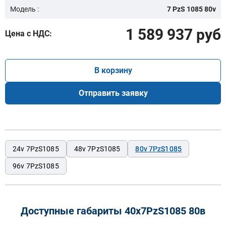
Модель :
7 PzS 1085 80v
1 589 937 руб
Цена с НДС:
В корзину
Отправить заявку
24v 7PzS1085
48v 7PzS1085
80v 7PzS1085
96v 7PzS1085
Доступные габариты 40х7PzS1085 80в