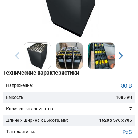
Бренд техники:
Модель:
Сначала выберите бренд
Технические характеристики
Подобрать
80 В
Напряжение:
Емкость:
1085 Ач
Заказать консультацию
Количество элементов:
7
Очистить подбор
Длина х Ширина х Высота, мм:
1628 x 576 x 785
PzS
Тип пластины: