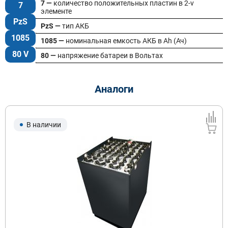
7 —
количество положительных пластин в 2-v
7
элементе
PzS
PzS —
тип АКБ
1085
1085 —
номинальная емкость АКБ в Ah (Ач)
80 V
80 —
напряжение батареи в Вольтах
Аналоги
В наличии