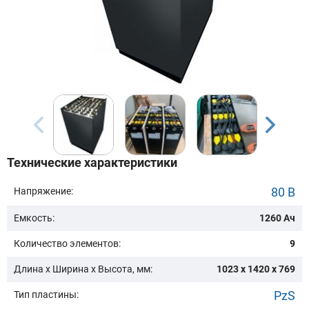
Бренд техники:
Модель:
Сначала выберите бренд
Технические характеристики
Подобрать
80 В
Напряжение:
Емкость:
1260 Ач
Заказать консультацию
Количество элементов:
9
Очистить подбор
Длина х Ширина х Высота, мм:
1023 x 1420 x 769
PzS
Тип пластины: