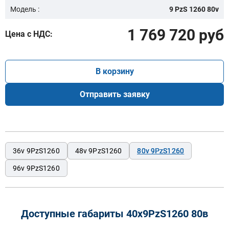
Модель :
9 PzS 1260 80v
1 769 720 руб
Цена с НДС:
В корзину
Отправить заявку
36v 9PzS1260
48v 9PzS1260
80v 9PzS1260
96v 9PzS1260
Доступные габариты 40х9PzS1260 80в