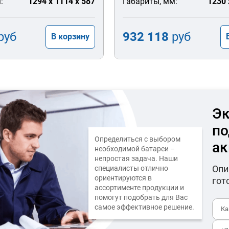
:
1294 x 1114 x 587
Габариты, мм:
1230 
руб
932 118
руб
В корзину
Эк
по
Определиться с выбором
ак
необходимой батареи –
непростая задача. Наши
Опи
специалисты отлично
ориентируются в
гот
ассортименте продукции и
помогут подобрать для Вас
самое эффективное решение.