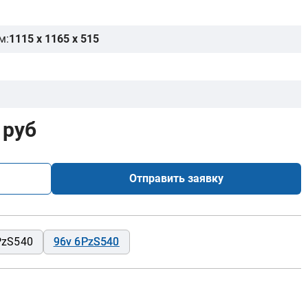
м:
1115 x 1165 x 515
 руб
Отправить заявку
PzS540
96v 6PzS540