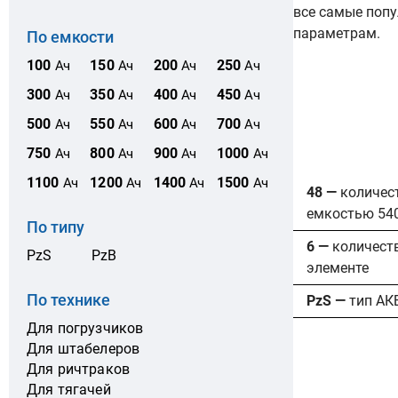
все самые попу
параметрам.
По емкости
100
150
200
250
Ач
Ач
Ач
Ач
300
350
400
450
Ач
Ач
Ач
Ач
500
550
600
700
Ач
Ач
Ач
Ач
750
800
900
1000
Ач
Ач
Ач
Ач
1100
1200
1400
1500
Ач
Ач
Ач
Ач
48 —
количес
емкостью 54
По типу
6 —
количест
PzS
PzB
элементе
По технике
PzS —
тип АК
Для погрузчиков
Для штабелеров
Для ричтраков
Для тягачей