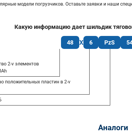
лярные модели погрузчиков. Оставьте заявки и наши спе
Какую информацию дает шильдик тяговой 
48
6
PzS
5
тво 2-v элементов
0Ah
во положительных пластин в 2-v
Б
Аналоги