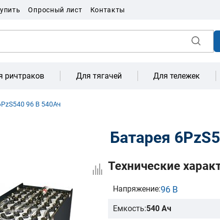
купить
Опросный лист
Контакты
я ричтраков
Для тягачей
Для тележек
PzS540 96 В 540Ач
Батарея 6PzS5
Технические харак
96 В
Напряжение:
Емкость:
540 Ач