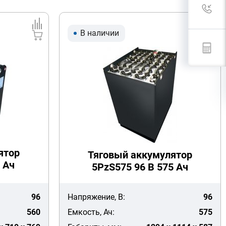
В наличии
ятор
Тяговый аккумулятор
 Ач
5PzS575 96 В 575 Ач
96
Напряжение, В:
96
560
Емкость, Ач:
575