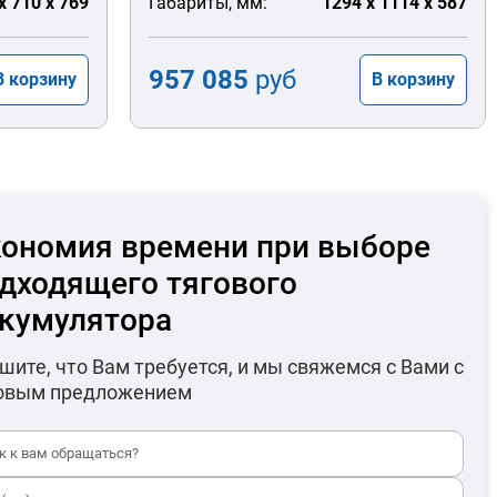
x 710 x 769
Габариты, мм:
1294 x 1114 x 587
957 085
руб
В корзину
В корзину
ономия времени при выборе
дходящего тягового
кумулятора
шите, что Вам требуется, и мы свяжемся с Вами с
овым предложением