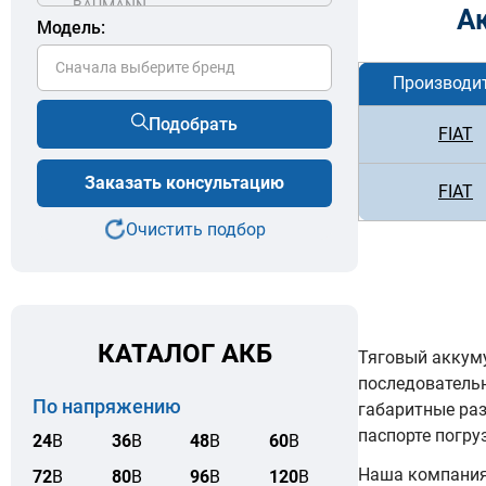
А
Модель:
Сначала выберите бренд
Производи
Подобрать
FIAT
Заказать консультацию
FIAT
Очистить подбор
КАТАЛОГ АКБ
Тяговый аккуму
последователь
По напряжению
габаритные ра
паспорте погру
24
В
36
В
48
В
60
В
Наша компания 
72
В
80
В
96
В
120
В