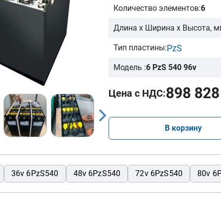
Количество элементов:
6
Длина х Ширина х Высота, м
PzS
Тип пластины:
Модель :
6 PzS 540 96v
898 828
Цена с НДС:
В корзину
36v 6PzS540
48v 6PzS540
72v 6PzS540
80v 6