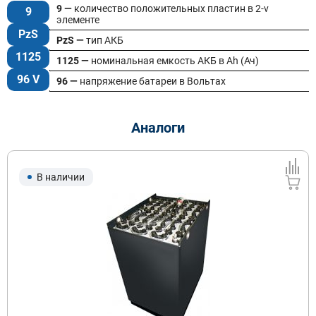
9 —
количество положительных пластин в 2-v
9
элементе
PzS
PzS —
тип АКБ
1125
1125 —
номинальная емкость АКБ в Ah (Ач)
96 V
96 —
напряжение батареи в Вольтах
Аналоги
В наличии