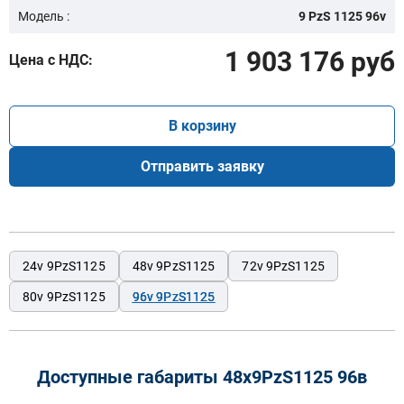
Модель :
9 PzS 1125 96v
1 903 176 руб
Цена с НДС:
В корзину
Отправить заявку
24v 9PzS1125
48v 9PzS1125
72v 9PzS1125
80v 9PzS1125
96v 9PzS1125
Доступные габариты 48х9PzS1125 96в