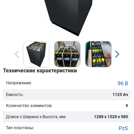
Бренд техники:
Модель:
Сначала выберите бренд
Технические характеристики
Подобрать
96 В
Напряжение:
Емкость:
1125 Ач
Заказать консультацию
Количество элементов:
9
Очистить подбор
Длина х Ширина х Высота, мм:
1288 x 1520 x 580
PzS
Тип пластины: