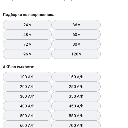
Подборки по напряжению:
Модель:
24 v
36 v
Сначала выберите бренд
48 v
60 v
72 v
80 v
Подобрать
96 v
120 v
Заказать консультацию
АКБ по емкости:
Очистить подбор
100 A/h
150 A/h
200 A/h
250 A/h
300 A/h
350 A/h
400 A/h
450 A/h
500 A/h
550 A/h
600 A/h
700 A/h