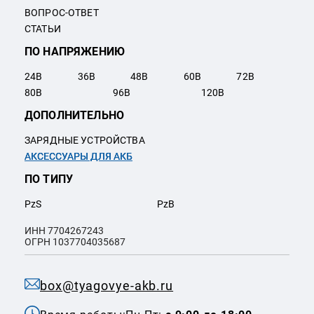
ВОПРОС-ОТВЕТ
СТАТЬИ
ПО НАПРЯЖЕНИЮ
24
В
36
В
48
В
60
В
72
В
80
В
96
В
120
В
ДОПОЛНИТЕЛЬНО
ЗАРЯДНЫЕ УСТРОЙСТВА
АКСЕССУАРЫ ДЛЯ АКБ
ПО ТИПУ
PzS
PzB
ИНН 7704267243
ОГРН 1037704035687
box@tyagovye-akb.ru