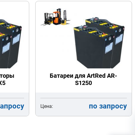
яторы
Батареи для ArtRed AR-
X5
S1250
запросу
по запросу
Цена: