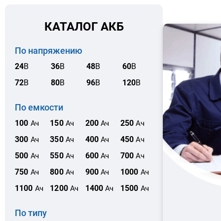
КАТАЛОГ АКБ
По напряжению
24
В
36
В
48
В
60
В
72
В
80
В
96
В
120
В
По емкости
100
150
200
250
Ач
Ач
Ач
Ач
300
350
400
450
Ач
Ач
Ач
Ач
500
550
600
700
Ач
Ач
Ач
Ач
750
800
900
1000
Ач
Ач
Ач
Ач
1100
1200
1400
1500
Ач
Ач
Ач
Ач
По типу