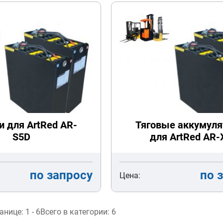
и для ArtRed AR-
Тяговые аккумул
S5D
для ArtRed AR-
по запросу
по 
Цена:
ранице:
1 - 6
Всего в категории:
6