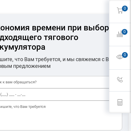
0
ономия времени при выборе
0
дходящего тягового
кумулятора
0
шите, что Вам требуется, и мы свяжемся с Вами с
овым предложением