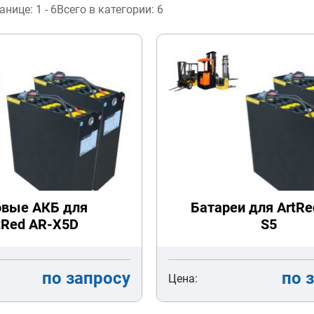
ранице:
1 - 6
Всего в категории:
6
овые АКБ для
Батареи для ArtRe
tRed AR-X5D
S5
по запросу
по 
Цена: