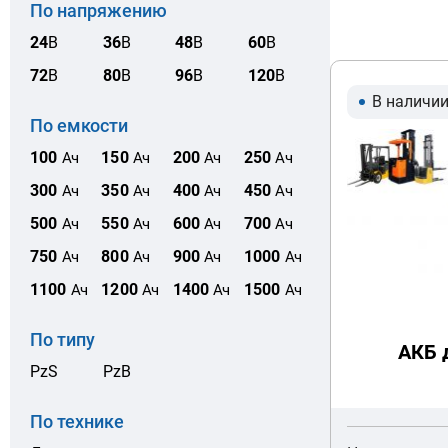
По напряжению
24
В
36
В
48
В
60
В
72
В
80
В
96
В
120
В
В наличи
По емкости
100
150
200
250
Ач
Ач
Ач
Ач
300
350
400
450
Ач
Ач
Ач
Ач
500
550
600
700
Ач
Ач
Ач
Ач
750
800
900
1000
Ач
Ач
Ач
Ач
1100
1200
1400
1500
Ач
Ач
Ач
Ач
По типу
АКБ 
PzS
PzB
По технике