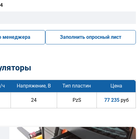
4
ю менеджера
Заполнить опросный лист
уляторы
/ч
Напряжение, В
Тип пластин
Цена
24
PzS
77 235
руб