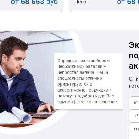
от
68 653
руб
от
68 
Цена:
Эк
по
Определиться с выбором
ак
необходимой батареи –
непростая задача. Наши
Опи
специалисты отлично
ориентируются в
гот
ассортименте продукции и
помогут подобрать для Вас
самое эффективное решение.