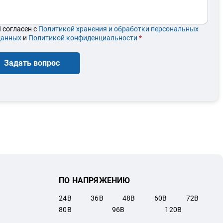
 согласен с
Политикой хранения и обработки персональных
данных
и
Политикой конфиденциальности
*
Задать вопрос
ПО НАПРЯЖЕНИЮ
24
В
36
В
48
В
60
В
72
В
80
В
96
В
120
В