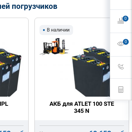
лей погрузчиков
0
В наличии
0
NPL
АКБ для ATLET 100 STE
345 N