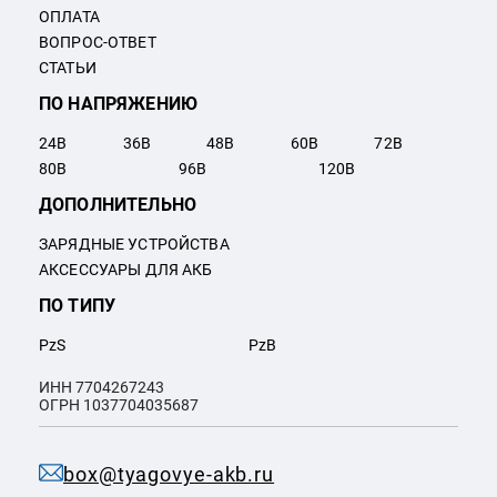
ОПЛАТА
ВОПРОС-ОТВЕТ
СТАТЬИ
ПО НАПРЯЖЕНИЮ
24
В
36
В
48
В
60
В
72
В
80
В
96
В
120
В
ДОПОЛНИТЕЛЬНО
ЗАРЯДНЫЕ УСТРОЙСТВА
АКСЕССУАРЫ ДЛЯ АКБ
ПО ТИПУ
PzS
PzB
ИНН 7704267243
ОГРН 1037704035687
box@tyagovye-akb.ru