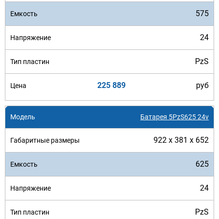
575
24
PzS
225 889
руб
Батарея 5PzS625 24v
922 x 381 x 652
625
24
PzS