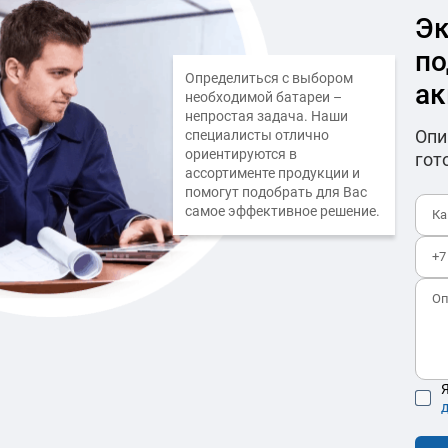
Эк
по
Определиться с выбором
ак
необходимой батареи –
непростая задача. Наши
Опи
специалисты отлично
ориентируются в
гот
ассортименте продукции и
помогут подобрать для Вас
самое эффективное решение.
Я