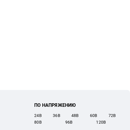
ПО НАПРЯЖЕНИЮ
24
В
36
В
48
В
60
В
72
В
80
В
96
В
120
В