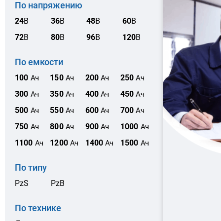
По напряжению
24
В
36
В
48
В
60
В
72
В
80
В
96
В
120
В
По емкости
100
150
200
250
Ач
Ач
Ач
Ач
300
350
400
450
Ач
Ач
Ач
Ач
500
550
600
700
Ач
Ач
Ач
Ач
750
800
900
1000
Ач
Ач
Ач
Ач
1100
1200
1400
1500
Ач
Ач
Ач
Ач
По типу
PzS
PzB
По технике