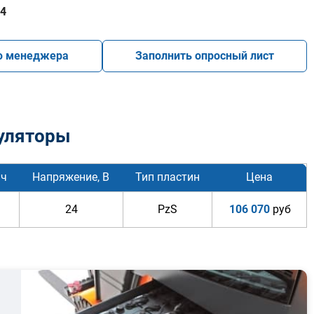
4
ю менеджера
Заполнить опросный лист
уляторы
/ч
Напряжение, В
Тип пластин
Цена
24
PzS
106 070
руб