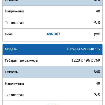
48
PzS
486 367
руб
Батарея 6PzS840 48v
1220 x 496 x 769
840
48
PzS