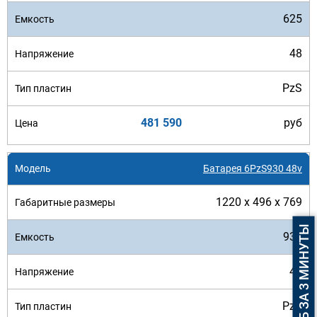
625
48
PzS
481 590
руб
Батарея 6PzS930 48v
1220 x 496 x 769
ПОДБОР АКБ ЗА 3 МИНУТЫ
930
48
PzS