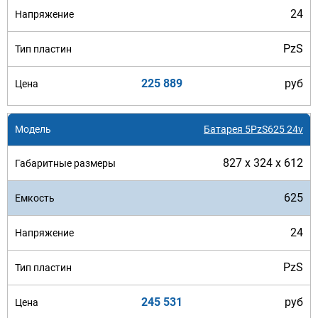
24
PzS
225 889
руб
Батарея 5PzS625 24v
827 x 324 x 612
625
24
PzS
245 531
руб