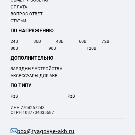
ОБМЕН И ВОЗВРАТ
ОПЛАТА
ВОПРОС-ОТВЕТ
СТАТЬИ
ПО НАПРЯЖЕНИЮ
24
В
36
В
48
В
60
В
72
В
80
В
96
В
120
В
ДОПОЛНИТЕЛЬНО
ЗАРЯДНЫЕ УСТРОЙСТВА
АКСЕССУАРЫ ДЛЯ АКБ
ПО ТИПУ
PzS
PzB
ИНН 7704267243
ОГРН 1037704035687
box@tyagovye-akb.ru