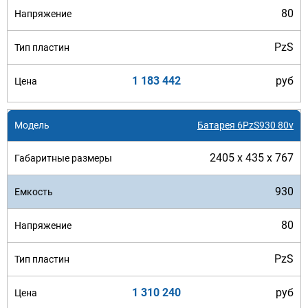
80
PzS
1 183 442
руб
Батарея 6PzS930 80v
2405 x 435 x 767
930
80
PzS
1 310 240
руб