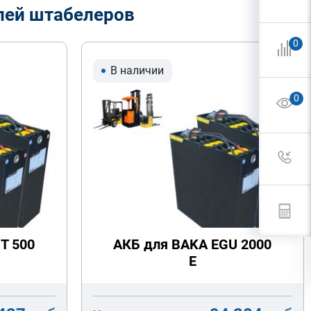
лей штабелеров
0
В наличии
0
T 500
АКБ для BAKA EGU 2000
E