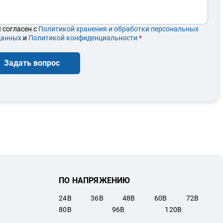
 согласен с
Политикой хранения и обработки персональных
данных
и
Политикой конфиденциальности
*
Задать вопрос
ПО НАПРЯЖЕНИЮ
24
В
36
В
48
В
60
В
72
В
80
В
96
В
120
В