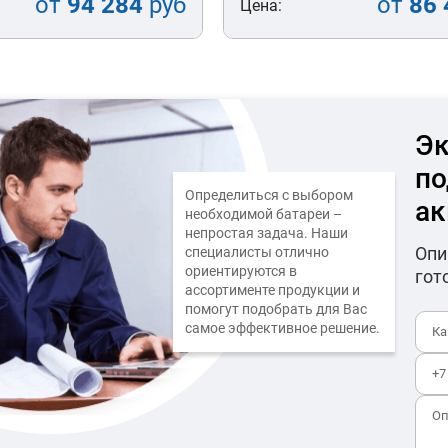
от
94 284
руб
от
86 
Цена:
Эк
по
Определиться с выбором
ак
необходимой батареи –
непростая задача. Наши
Опи
специалисты отлично
ориентируются в
гот
ассортименте продукции и
помогут подобрать для Вас
самое эффективное решение.