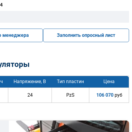
4
ю менеджера
Заполнить опросный лист
уляторы
/ч
Напряжение, В
Тип пластин
Цена
24
PzS
106 070
руб