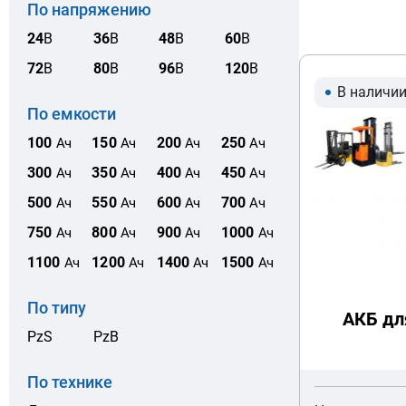
По напряжению
24
В
36
В
48
В
60
В
72
В
80
В
96
В
120
В
В наличи
По емкости
100
150
200
250
Ач
Ач
Ач
Ач
300
350
400
450
Ач
Ач
Ач
Ач
500
550
600
700
Ач
Ач
Ач
Ач
750
800
900
1000
Ач
Ач
Ач
Ач
1100
1200
1400
1500
Ач
Ач
Ач
Ач
По типу
АКБ дл
PzS
PzB
По технике