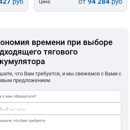
427
руб
от
94 284
руб
Цена:
ономия времени при выборе
дходящего тягового
кумулятора
шите, что Вам требуется, и мы свяжемся с Вами с
овым предложением