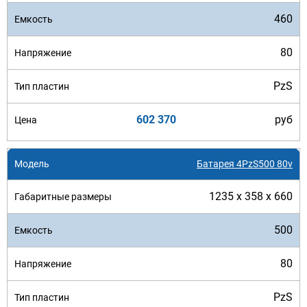
460
80
PzS
602 370
руб
Батарея 4PzS500 80v
1235 x 358 x 660
500
80
PzS