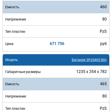
460
80
PzS
671 756
руб
Батарея 3PzS465 80v
1235 x 354 x 782
465
80
PzS