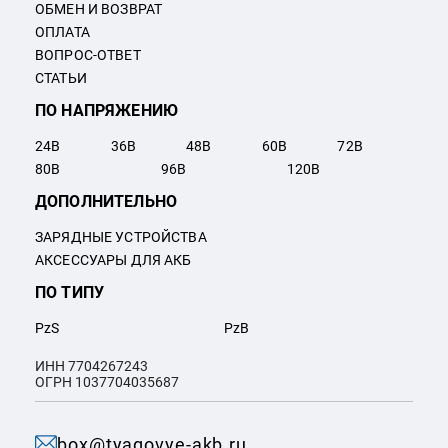
ОБМЕН И ВОЗВРАТ
ОПЛАТА
ВОПРОС-ОТВЕТ
СТАТЬИ
ПО НАПРЯЖЕНИЮ
24
В
36
В
48
В
60
В
72
В
80
В
96
В
120
В
ДОПОЛНИТЕЛЬНО
ЗАРЯДНЫЕ УСТРОЙСТВА
АКСЕССУАРЫ ДЛЯ АКБ
ПО ТИПУ
PzS
PzB
ИНН 7704267243
ОГРН 1037704035687
box@tyagovye-akb.ru