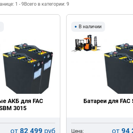
ранице:
1 - 9
Всего в категории:
9
и
В наличии
ые АКБ для FAC
Батареи для FAC
SBM 3015
от
82 499
руб
от
94 
Цена: