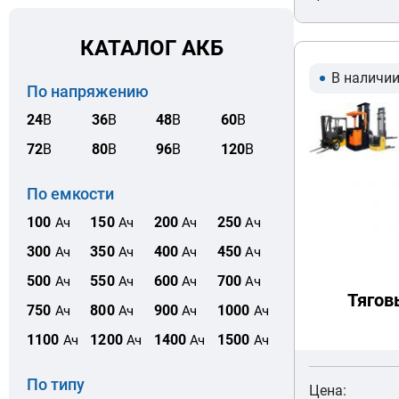
КАТАЛОГ АКБ
В наличи
По напряжению
24
В
36
В
48
В
60
В
72
В
80
В
96
В
120
В
По емкости
100
150
200
250
Ач
Ач
Ач
Ач
300
350
400
450
Ач
Ач
Ач
Ач
500
550
600
700
Ач
Ач
Ач
Ач
Тягов
750
800
900
1000
Ач
Ач
Ач
Ач
1100
1200
1400
1500
Ач
Ач
Ач
Ач
По типу
Цена: