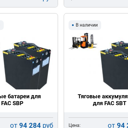
и
В наличии
ые батареи для
Тяговые аккумул
FAC SBP
для FAC SBT
от
94 284
руб
от
94 
Цена: