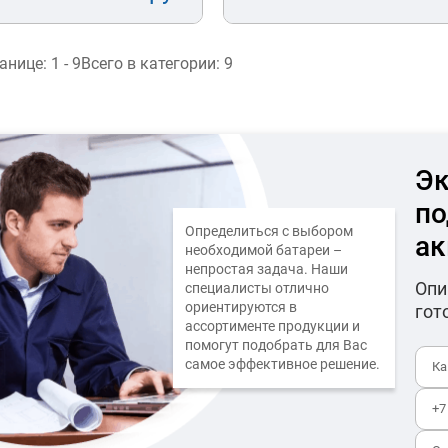
ранице:
1 - 9
Всего в категории:
9
Эк
по
Определиться с выбором
ак
необходимой батареи –
непростая задача. Наши
Опи
специалисты отлично
ориентируются в
гот
ассортименте продукции и
помогут подобрать для Вас
самое эффективное решение.