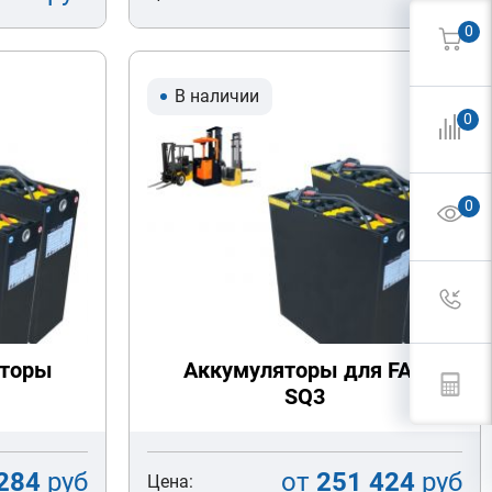
0
В наличии
0
0
яторы
Аккумуляторы для FAC
SQ3
284
руб
от
251 424
руб
Цена: