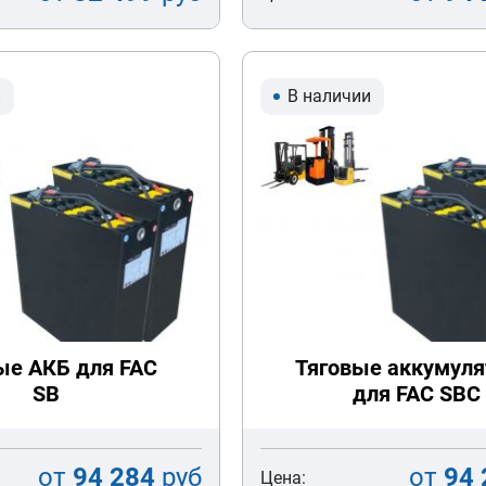
и
В наличии
ые АКБ для FAC
Тяговые аккумул
SB
для FAC SBC
от
94 284
руб
от
94 
Цена: