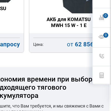
TSU
0
АКБ для KOMATSU
MWH 15 W - 1 E
0
запросу
от
62 856
руб
Цена:
ономия времени при выборе
дходящего тягового
кумулятора
шите, что Вам требуется, и мы свяжемся с Вами с