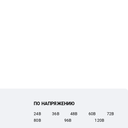
ПО НАПРЯЖЕНИЮ
24
В
36
В
48
В
60
В
72
В
80
В
96
В
120
В