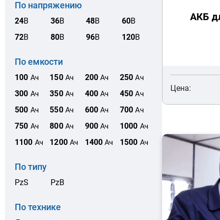
По напряжению
АКБ д
24
В
36
В
48
В
60
В
72
В
80
В
96
В
120
В
По емкости
100
150
200
250
Ач
Ач
Ач
Ач
Цена:
300
350
400
450
Ач
Ач
Ач
Ач
500
550
600
700
Ач
Ач
Ач
Ач
750
800
900
1000
Ач
Ач
Ач
Ач
1100
1200
1400
1500
Ач
Ач
Ач
Ач
По типу
PzS
PzB
По технике