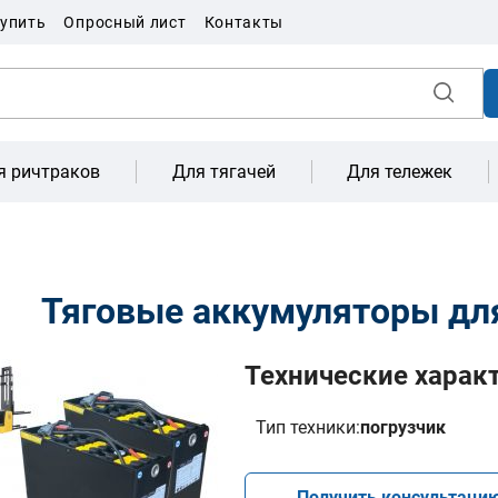
купить
Опросный лист
Контакты
я ричтраков
Для тягачей
Для тележек
Тяговые аккумуляторы дл
Технические харак
Тип техники:
погрузчик
Получить консультаци