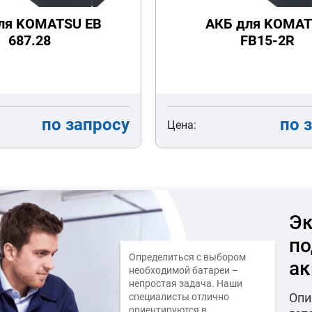
ля KOMATSU EB
АКБ для KOMA
687.28
FB15-2R
по запросу
по 
Цена:
Эк
по
Определиться с выбором
ак
необходимой батареи –
непростая задача. Наши
Опи
специалисты отлично
ориентируются в