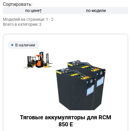
Сортировать:
по цене
по модели
Моделей на странице:
1 - 2
Модель:
Всего в категории:
2
В наличии
Подобрать
Заказать консультацию
Очистить подбор
Тяговые аккумуляторы для RCM
850 E