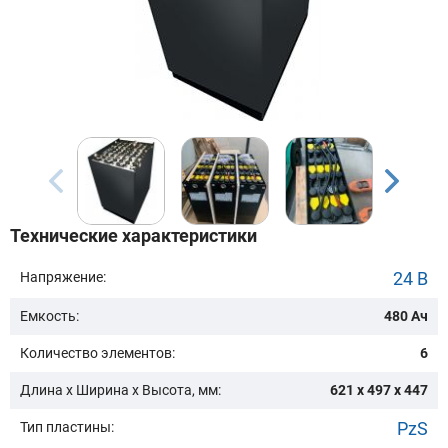
Бренд техники:
Модель:
Сначала выберите бренд
Технические характеристики
Подобрать
24 В
Напряжение:
Емкость:
480 Ач
Заказать консультацию
Количество элементов:
6
Очистить подбор
Длина х Ширина х Высота, мм:
621 x 497 x 447
PzS
Тип пластины: