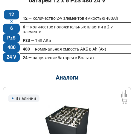
батареи 12 x 6 PzS 480 24 V
12
12 —
количество 2-v элементов емкостью 480Ah
6 —
количество положительных пластин в 2-v
6
элементе
PzS
PzS —
тип АКБ
480
480 —
номинальная емкость АКБ в Ah (Ач)
24 V
24 —
напряжение батареи в Вольтах
Аналоги
В наличии