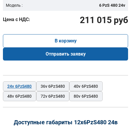
Модель :
6 PzS 480 24v
211 015 руб
Цена с НДС:
В корзину
Отправить заявку
24v 6PzS480
36v 6PzS480
40v 6PzS480
48v 6PzS480
72v 6PzS480
80v 6PzS480
Доступные габариты 12х6PzS480 24в