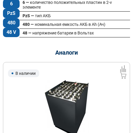
6 —
количество положительных пластин в 2-v
6
элементе
PzS
PzS —
тип АКБ
480
480 —
номинальная емкость АКБ в Ah (Ач)
48 V
48 —
напряжение батареи в Вольтах
Аналоги
В наличии