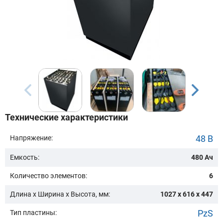
Бренд техники:
Модель:
Сначала выберите бренд
Технические характеристики
Подобрать
48 В
Напряжение:
Емкость:
480 Ач
Заказать консультацию
Количество элементов:
6
Очистить подбор
Длина х Ширина х Высота, мм:
1027 x 616 x 447
PzS
Тип пластины: