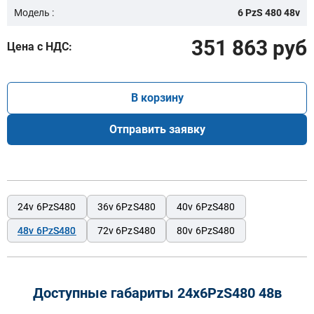
Модель :
6 PzS 480 48v
351 863 руб
Цена с НДС:
В корзину
Отправить заявку
24v 6PzS480
36v 6PzS480
40v 6PzS480
48v 6PzS480
72v 6PzS480
80v 6PzS480
Доступные габариты 24х6PzS480 48в