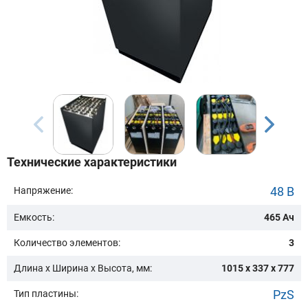
Бренд техники:
Модель:
Сначала выберите бренд
Технические характеристики
Подобрать
48 В
Напряжение:
Емкость:
465 Ач
Заказать консультацию
Количество элементов:
3
Очистить подбор
Длина х Ширина х Высота, мм:
1015 x 337 x 777
PzS
Тип пластины: