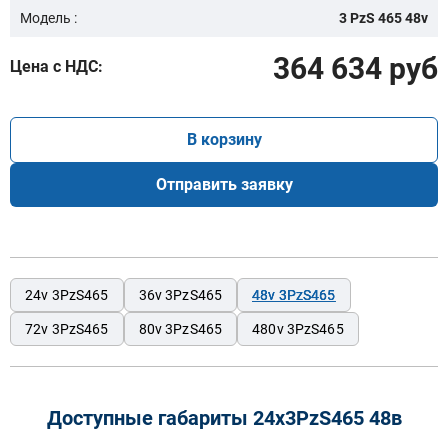
Модель :
3 PzS 465 48v
364 634 руб
Цена с НДС:
В корзину
Отправить заявку
24v 3PzS465
36v 3PzS465
48v 3PzS465
72v 3PzS465
80v 3PzS465
480v 3PzS465
Доступные габариты 24х3PzS465 48в