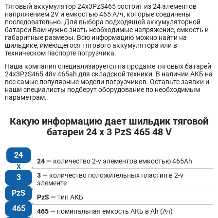
Тяговый аккумулятор 24x3PzS465 состоит из 24 элементов
напряжением 2V и емкостью 465 А/ч, которые соединены
последовательно. Для выбора подходящей аккумуляторной
батареи Вам нужно знать необходимые напряжение, емкость и
габаритные размеры. Всю информацию можно найти на
шильдике, имеющегося тягового аккумулятора или в
техническом паспорте погрузчика.
Наша компания специализируется на продаже тяговых батарей
24х3PzS465 48v 465ah для складской техники. В наличии АКБ на
все самые популярные модели погрузчиков. Оставьте заявки и
наши специалисты подберут оборудование по необходимым
параметрам.
Какую информацию дает шильдик тяговой
батареи 24 x 3 PzS 465 48 V
24
24 —
количество 2-v элементов емкостью 465Ah
3 —
количество положительных пластин в 2-v
3
элементе
PzS
PzS —
тип АКБ
465
465 —
номинальная емкость АКБ в Ah (Ач)