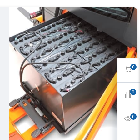
0
0
0