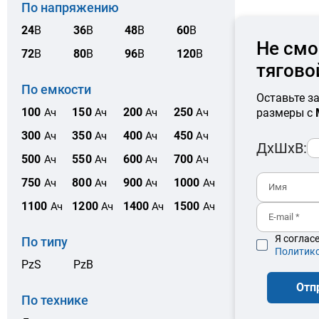
По напряжению
24
В
36
В
48
В
60
В
Не смо
72
В
80
В
96
В
120
В
тягово
По емкости
Оставьте з
100
150
200
250
размеры с
Ач
Ач
Ач
Ач
300
350
400
450
Ач
Ач
Ач
Ач
ДхШхВ:
500
550
600
700
Ач
Ач
Ач
Ач
750
800
900
1000
Ач
Ач
Ач
Ач
1100
1200
1400
1500
Ач
Ач
Ач
Ач
Я соглас
По типу
Политик
PzS
PzB
Отп
По технике