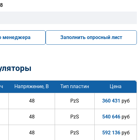
8
ю менеджера
Заполнить опросный лист
уляторы
/ч
Напряжение, В
Тип пластин
Цена
48
PzS
360 431
руб
48
PzS
540 646
руб
48
PzS
592 136
руб