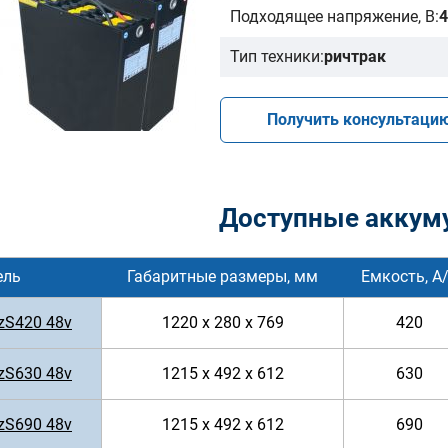
Подходящее напряжение, В:
4
Тип техники:
ричтрак
Получить консультаци
Доступные аккум
ель
Габаритные размеры, мм
Емкость, А
zS420 48v
1220 x 280 x 769
420
zS630 48v
1215 x 492 x 612
630
zS690 48v
1215 x 492 x 612
690