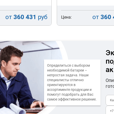
от
360 431
руб
от
360 
Цена:
Эк
по
Определиться с выбором
ак
необходимой батареи –
непростая задача. Наши
Опи
специалисты отлично
ориентируются в
гот
ассортименте продукции и
помогут подобрать для Вас
самое эффективное решение.