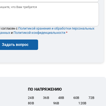
 согласен с
Политикой хранения и обработки персональных
данных
и
Политикой конфиденциальности
*
Задать вопрос
ПО НАПРЯЖЕНИЮ
24
В
36
В
48
В
60
В
72
В
80
В
96
В
120
В