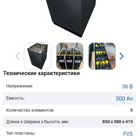
Бренд техники:
Модель:
Сначала выберите бренд
Технические характеристики
Подобрать
36 В
Напряжение:
300 Ач
Емкость:
Заказать консультацию
Количество элементов:
5
Очистить подбор
Длина х Ширина х Высота, мм:
850 x 580 x 415
PzS
Тип пластины: