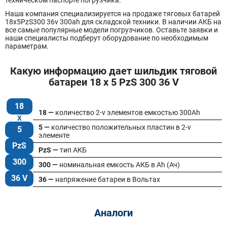
техническом паспорте погрузчика.
Наша компания специализируется на продаже тяговых батарей
18х5PzS300 36v 300ah для складской техники. В наличии АКБ на
все самые популярные модели погрузчиков. Оставьте заявки и
наши специалисты подберут оборудование по необходимым
параметрам.
Какую информацию дает шильдик тяговой
батареи 18 x 5 PzS 300 36 V
18
18 —
количество 2-v элементов емкостью 300Ah
5 —
количество положительных пластин в 2-v
5
элементе
PzS
PzS —
тип АКБ
300
300 —
номинальная емкость АКБ в Ah (Ач)
36 V
36 —
напряжение батареи в Вольтах
Аналоги