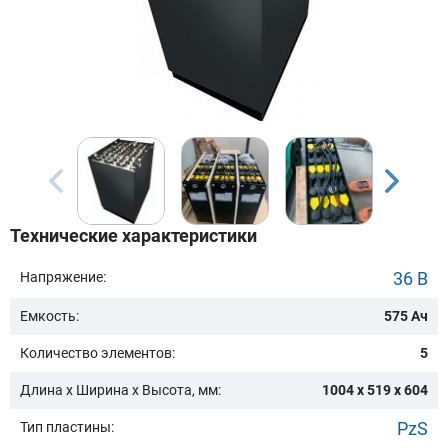
Бренд техники:
Модель:
Сначала выберите бренд
Технические характеристики
Подобрать
36 В
Напряжение:
Емкость:
575 Ач
Заказать консультацию
Количество элементов:
5
Очистить подбор
Длина х Ширина х Высота, мм:
1004 x 519 x 604
PzS
Тип пластины: