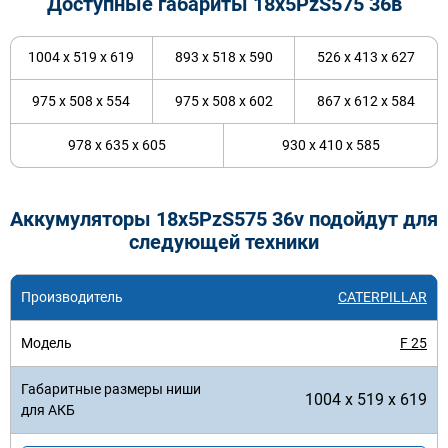
Доступные габариты 18х5PzS575 36в
1004 x 519 x 619
893 x 518 x 590
526 x 413 x 627
975 x 508 x 554
975 x 508 x 602
867 x 612 x 584
978 x 635 x 605
930 x 410 x 585
Аккумуляторы 18x5PzS575 36v подойдут для
следующей техники
CATERPILLAR
F 25
1004 x 519 x 619