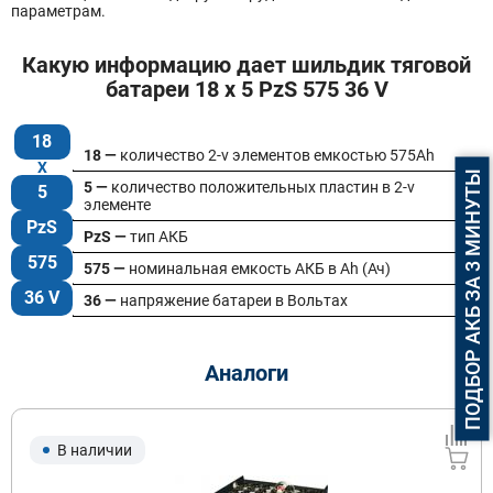
параметрам.
Какую информацию дает шильдик тяговой
батареи 18 x 5 PzS 575 36 V
18
18 —
количество 2-v элементов емкостью 575Ah
ПОДБОР АКБ ЗА 3 МИНУТЫ
5 —
количество положительных пластин в 2-v
5
элементе
PzS
PzS —
тип АКБ
575
575 —
номинальная емкость АКБ в Ah (Ач)
36 V
36 —
напряжение батареи в Вольтах
Аналоги
В наличии