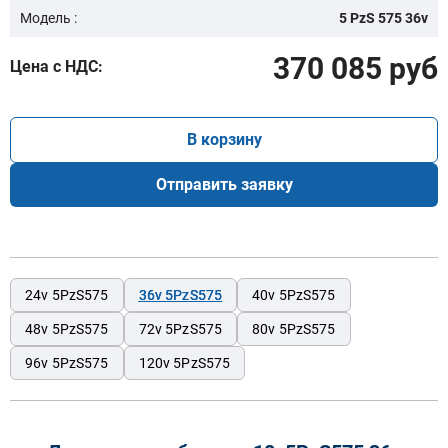
Модель :
5 PzS 575 36v
370 085 руб
Цена с НДС:
В корзину
Отправить заявку
24v 5PzS575
36v 5PzS575
40v 5PzS575
48v 5PzS575
72v 5PzS575
80v 5PzS575
96v 5PzS575
120v 5PzS575