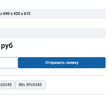
м:
690 x 420 x 615
 руб
Отправить заявку
PzS345
80v 3PzS345