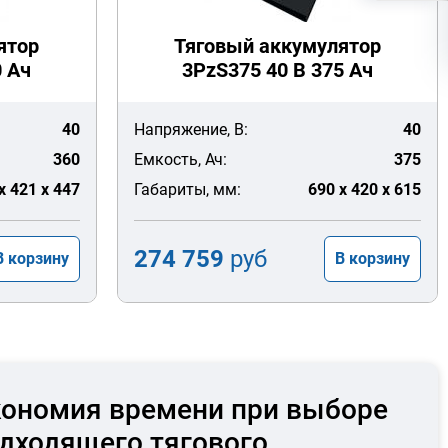
ятор
Тяговый аккумулятор
0 Ач
3PzS375 40 В 375 Ач
40
Напряжение, В:
40
360
Емкость, Ач:
375
x 421 x 447
Габариты, мм:
690 x 420 x 615
274 759
руб
В корзину
В корзину
ономия времени при выборе
дходящего тягового