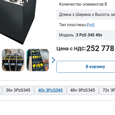
Количество элементов:
3
Длина х Ширина х Высота, м
PzS
Тип пластины:
Модель :
3 PzS 345 40v
252 778
Цена с НДС:
В корзину
36v 3PzS345
40v 3PzS345
48v 3PzS345
72v 3