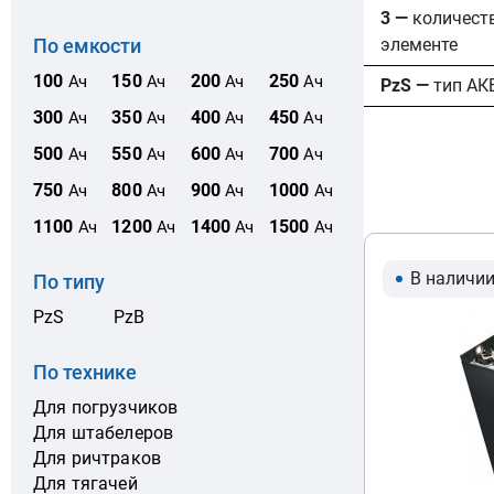
3 —
количест
элементе
По емкости
100
150
200
250
Ач
Ач
Ач
Ач
PzS —
тип АК
300
350
400
450
Ач
Ач
Ач
Ач
500
550
600
700
Ач
Ач
Ач
Ач
750
800
900
1000
Ач
Ач
Ач
Ач
1100
1200
1400
1500
Ач
Ач
Ач
Ач
В наличи
По типу
PzS
PzB
По технике
Для погрузчиков
Для штабелеров
Для ричтраков
Для тягачей