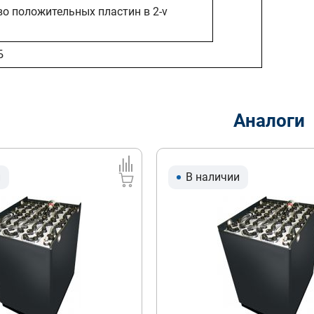
во положительных пластин в 2-v
Б
Аналоги
и
В наличии