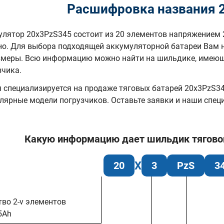
Расшифровка названия 
лятор 20x3PzS345 состоит из 20 элементов напряжением 
но. Для выбора подходящей аккумуляторной батареи Вам 
змеры. Всю информацию можно найти на шильдике, имеюще
зчика.
специализируется на продаже тяговых батарей 20х3PzS345
лярные модели погрузчиков. Оставьте заявки и наши спе
Какую информацию дает шильдик тяговой 
20
3
PzS
3
тво 2-v элементов
5Ah