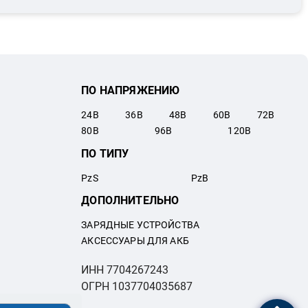
ПО НАПРЯЖЕНИЮ
24
В
36
В
48
В
60
В
72
В
80
В
96
В
120
В
ПО ТИПУ
PzS
PzB
ДОПОЛНИТЕЛЬНО
ЗАРЯДНЫЕ УСТРОЙСТВА
АКСЕССУАРЫ ДЛЯ АКБ
ИНН 7704267243
ОГРН 1037704035687