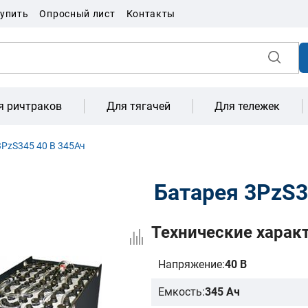
купить
Опросный лист
Контакты
я ричтраков
Для тягачей
Для тележек
PzS345 40 В 345Ач
Батарея 3PzS3
Технические харак
Напряжение:
40 В
Емкость:
345 Ач