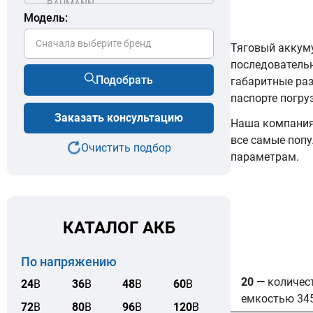
Модель:
Сначала выберите бренд
Тяговый аккуму
последователь
Подобрать
габаритные ра
паспорте погру
Заказать консультацию
Наша компания 
все самые попу
Очистить подбор
параметрам.
КАТАЛОГ АКБ
По напряжению
20 —
количес
24
В
36
В
48
В
60
В
емкостью 34
72
В
80
В
96
В
120
В