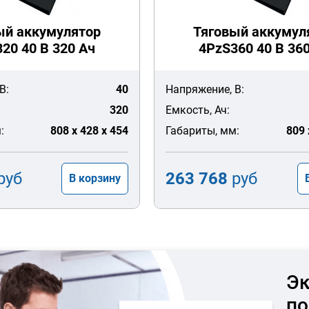
ый аккумулятор
Тяговый аккумул
20 40 В 320 Ач
4PzS360 40 В 36
В:
40
Напряжение, В:
320
Емкость, Ач:
:
808 x 428 x 454
Габариты, мм:
809 
руб
263 768
руб
В корзину
Эк
по