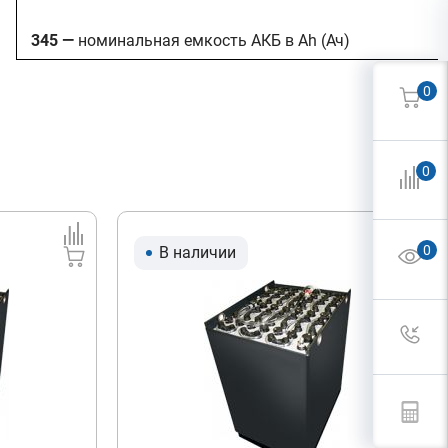
345 —
номинальная емкость АКБ в Ah (Ач)
0
0
0
В наличии