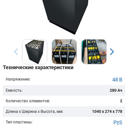
Бренд техники:
Модель:
Сначала выберите бренд
Технические характеристики
Подобрать
48 В
Напряжение:
Емкость:
280 Ач
Заказать консультацию
Количество элементов:
2
Очистить подбор
Длина х Ширина х Высота, мм:
1040 x 274 x 778
PzS
Тип пластины: