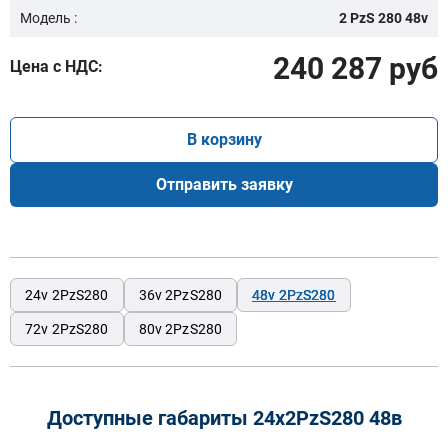
Модель :
2 PzS 280 48v
240 287 руб
Цена с НДС:
В корзину
Отправить заявку
24v 2PzS280
36v 2PzS280
48v 2PzS280
72v 2PzS280
80v 2PzS280
Доступные габариты 24х2PzS280 48в