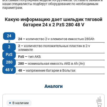
наши специалисты подберут оборудование по необходимым
параметрам.
Какую информацию дает шильдик тяговой
батареи 24 x 2 PzS 280 48 V
24
24 —
количество 2-v элементов емкостью 280Ah
2 —
количество положительных пластин в 2-v
2
элементе
PzS
PzS —
тип АКБ
280
280 —
номинальная емкость АКБ в Ah (Ач)
48 V
48 —
напряжение батареи в Вольтах
Аналоги
В наличии