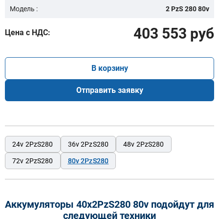
Модель :
2 PzS 280 80v
403 553 руб
Цена с НДС:
В корзину
Отправить заявку
24v 2PzS280
36v 2PzS280
48v 2PzS280
72v 2PzS280
80v 2PzS280
Аккумуляторы 40x2PzS280 80v подойдут для
следующей техники