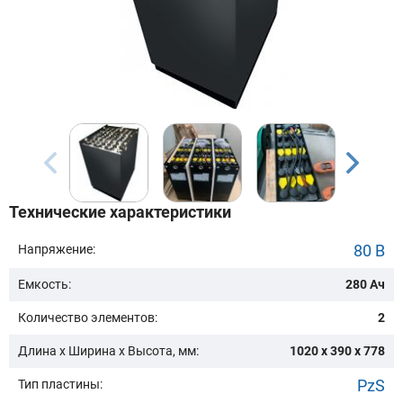
Бренд техники:
Модель:
Сначала выберите бренд
Технические характеристики
Подобрать
80 В
Напряжение:
Емкость:
280 Ач
Заказать консультацию
Количество элементов:
2
Очистить подбор
Длина х Ширина х Высота, мм:
1020 x 390 x 778
PzS
Тип пластины: