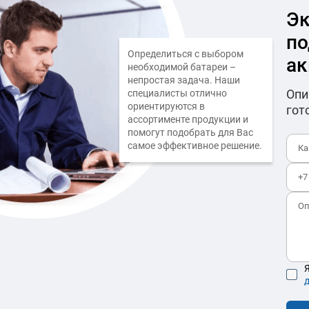
Эк
по
Определиться с выбором
ак
необходимой батареи –
непростая задача. Наши
Опи
специалисты отлично
ориентируются в
гот
ассортименте продукции и
помогут подобрать для Вас
самое эффективное решение.
Я