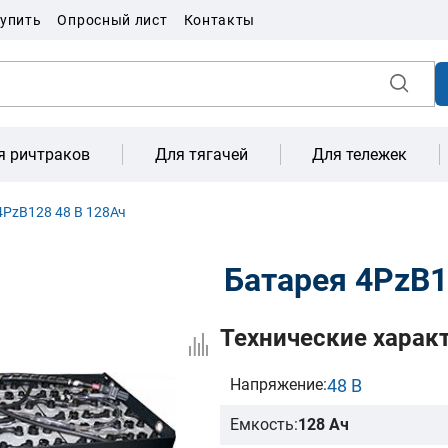
купить
Опросный лист
Контакты
я ричтраков
Для тягачей
Для тележек
4PzB128 48 В 128Ач
Батарея 4PzB1
Технические харак
48 В
Напряжение:
Емкость:
128 Ач