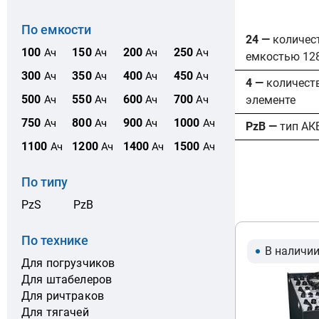
По емкости
24 —
количес
100
150
200
250
Ач
Ач
Ач
Ач
емкостью 12
300
350
400
450
Ач
Ач
Ач
Ач
4 —
количест
500
550
600
700
элементе
Ач
Ач
Ач
Ач
750
800
900
1000
Ач
Ач
Ач
Ач
PzB —
тип АК
1100
1200
1400
1500
Ач
Ач
Ач
Ач
По типу
PzS
PzB
По технике
В наличи
Для погрузчиков
Для штабелеров
Для ричтраков
Для тягачей