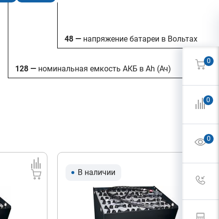
48 —
напряжение батареи в Вольтах
0
128 —
номинальная емкость АКБ в Ah (Ач)
0
0
В наличии