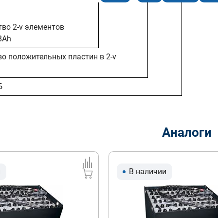
тво 2-v элементов
8Ah
во положительных пластин в 2-v
Б
Аналоги
и
В наличии