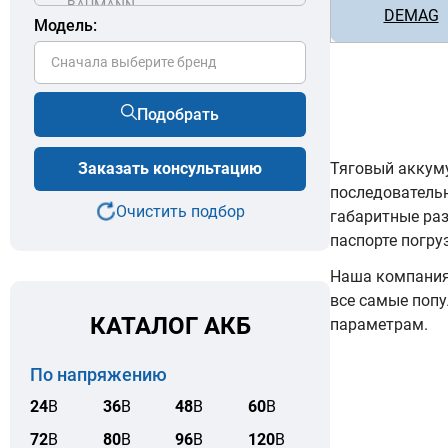
DEMAG
Модель:
Сначала выберите бренд
Подобрать
Тяговый аккуму
Заказать консультацию
последователь
Очистить подбор
габаритные ра
паспорте погру
Наша компания 
все самые попу
КАТАЛОГ АКБ
параметрам.
По напряжению
24
В
36
В
48
В
60
В
72
В
80
В
96
В
120
В