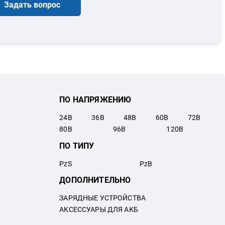
Задать вопрос
ПО НАПРЯЖЕНИЮ
24
В
36
В
48
В
60
В
72
В
80
В
96
В
120
В
ПО ТИПУ
PzS
PzB
ДОПОЛНИТЕЛЬНО
ЗАРЯДНЫЕ УСТРОЙСТВА
АКСЕССУАРЫ ДЛЯ АКБ