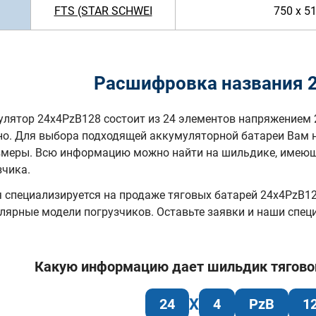
FTS (STAR SCHWEI
750 x 5
Расшифровка названия 
лятор 24x4PzB128 состоит из 24 элементов напряжением 
но. Для выбора подходящей аккумуляторной батареи Вам 
змеры. Всю информацию можно найти на шильдике, имеюще
зчика.
специализируется на продаже тяговых батарей 24х4PzB128
лярные модели погрузчиков. Оставьте заявки и наши спе
Какую информацию дает шильдик тяговой 
24
4
PzB
1