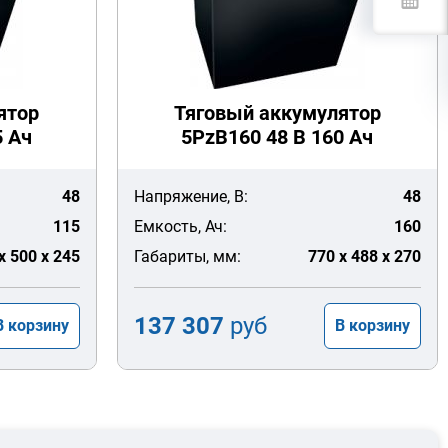
ятор
Тяговый аккумулятор
5 Ач
5PzB160 48 В 160 Ач
48
Напряжение, В:
48
115
Емкость, Ач:
160
x 500 x 245
Габариты, мм:
770 x 488 x 270
137 307
руб
В корзину
В корзину