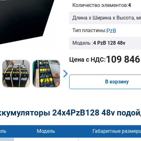
Количество элементов:
4
Длина х Ширина х Высота, м
PzB
Тип пластины:
Модель :
4 PzB 128 48v
109 846
Цена с НДС:
В корзину
ккумуляторы 24x4PzB128 48v подой
ель
Модель
Габаритные размер