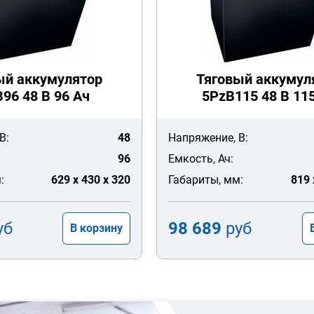
ый аккумулятор
Тяговый аккумул
96 48 В 96 Ач
5PzB115 48 В 11
В:
48
Напряжение, В:
96
Емкость, Ач:
:
629 x 430 x 320
Габариты, мм:
819 
уб
98 689
руб
В корзину