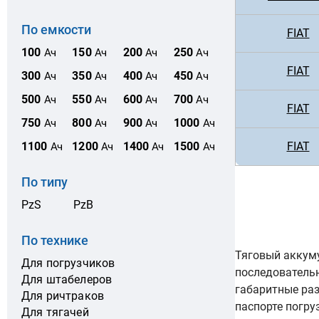
По емкости
FIAT
100
150
200
250
Ач
Ач
Ач
Ач
FIAT
300
350
400
450
Ач
Ач
Ач
Ач
500
550
600
700
Ач
Ач
Ач
Ач
FIAT
750
800
900
1000
Ач
Ач
Ач
Ач
FIAT
1100
1200
1400
1500
Ач
Ач
Ач
Ач
По типу
PzS
PzB
По технике
Тяговый аккуму
Для погрузчиков
последователь
Для штабелеров
габаритные ра
Для ричтраков
паспорте погру
Для тягачей