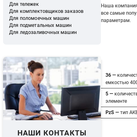
Для тележек
Наша компания 
Для комплектовщиков заказов
все самые попу
Для поломоечных машин
параметрам.
Для подметальных машин
Для ледозаливочных машин
36 —
количес
емкостью 40
5 —
количест
элементе
PzS —
тип АК
НАШИ КОНТАКТЫ