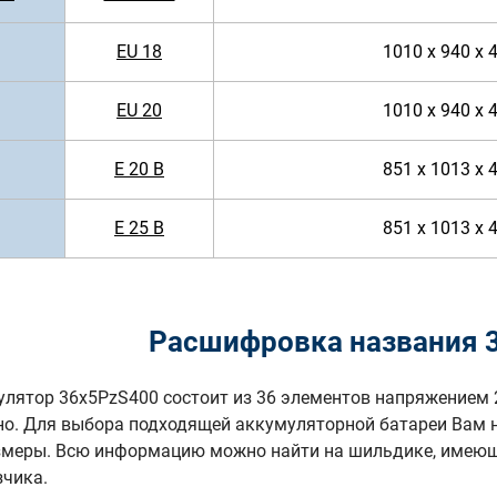
EU 18
1010 x 940 x 
EU 20
1010 x 940 x 
E 20 B
851 x 1013 x 
E 25 B
851 x 1013 x 
Расшифровка названия 
лятор 36x5PzS400 состоит из 36 элементов напряжением 
но. Для выбора подходящей аккумуляторной батареи Вам 
змеры. Всю информацию можно найти на шильдике, имеюще
зчика.