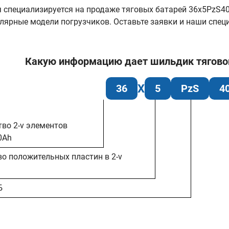
специализируется на продаже тяговых батарей 36х5PzS400
лярные модели погрузчиков. Оставьте заявки и наши спе
Какую информацию дает шильдик тяговой 
36
5
PzS
4
тво 2-v элементов
0Ah
во положительных пластин в 2-v
Б