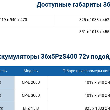
Доступные габариты 3
019 x 940 x 470
825 x 1033 x 462
851 x 1013 x 455
ккумуляторы 36x5PzS400 72v подой
тель
Модель
Габаритные размеры ниш
O
CP-E 2000
1019 x 940 x 
O
CP-E 3000
1019 x 940 x 
CK
EFZ 15 B
825 x 1033 x 