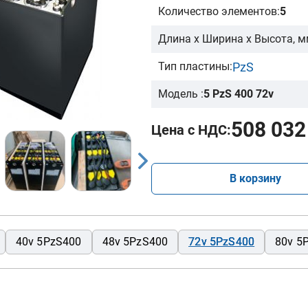
Количество элементов:
5
Длина х Ширина х Высота, м
PzS
Тип пластины:
Модель :
5 PzS 400 72v
508 032
Цена с НДС:
В корзину
40v 5PzS400
48v 5PzS400
72v 5PzS400
80v 5