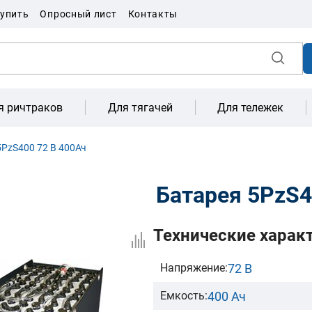
купить
Опросный лист
Контакты
я ричтраков
Для тягачей
Для тележек
PzS400 72 В 400Ач
Батарея 5PzS4
Технические харак
72 В
Напряжение:
400 Ач
Емкость: