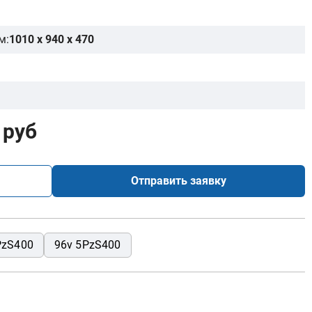
м:
1010 x 940 x 470
 руб
Отправить заявку
PzS400
96v 5PzS400