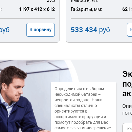
375
Емкость, Ач:
:
1197 x 412 x 612
Габариты, мм:
621 
руб
533 434
руб
В корзину
Эк
по
Определиться с выбором
ак
необходимой батареи –
непростая задача. Наши
Опи
специалисты отлично
ориентируются в
гот
ассортименте продукции и
помогут подобрать для Вас
самое эффективное решение.