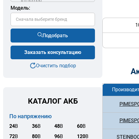
Модель:
Сначала выберите бренд
1
Подобрать
Заказать консультацию
Очистить подбор
А
Производи
КАТАЛОГ АКБ
PIMESP
По напряжению
PIMESP
24
В
36
В
48
В
60
В
72
В
80
В
96
В
120
В
STEINBO