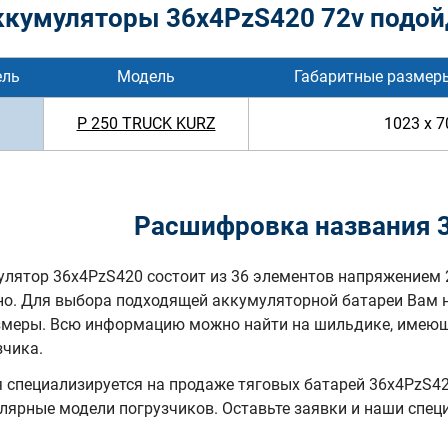
ккумуляторы 36x4PzS420 72v подой
ель
Модель
Габаритные размер
P 250 TRUCK KURZ
1023 x 7
Расшифровка названия 
лятор 36x4PzS420 состоит из 36 элементов напряжением 
но. Для выбора подходящей аккумуляторной батареи Вам 
змеры. Всю информацию можно найти на шильдике, имеюще
зчика.
специализируется на продаже тяговых батарей 36х4PzS420
лярные модели погрузчиков. Оставьте заявки и наши спе