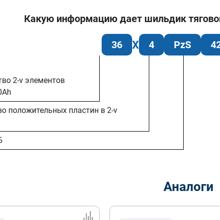
Какую информацию дает шильдик тяговой 
36
4
PzS
4
тво 2-v элементов
0Ah
во положительных пластин в 2-v
Б
Аналоги