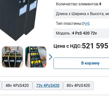
Количество элементов:
4
Длина х Ширина х Высота, м
PzS
Тип пластины:
Модель :
4 PzS 420 72v
521 595
Цена с НДС:
В корзину
48v 4PzS420
72v 4PzS420
80v 4PzS420