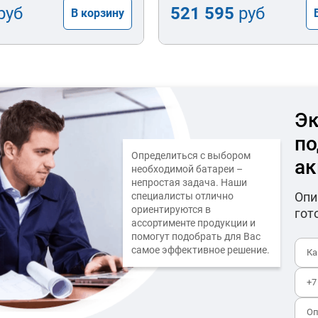
руб
521 595
руб
В корзину
Эк
по
Определиться с выбором
ак
необходимой батареи –
непростая задача. Наши
Опи
специалисты отлично
ориентируются в
гот
ассортименте продукции и
помогут подобрать для Вас
самое эффективное решение.