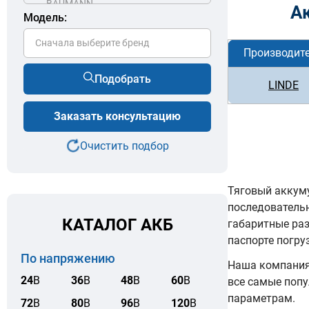
А
Модель:
Сначала выберите бренд
Производит
Подобрать
LINDE
Заказать консультацию
Очистить подбор
Тяговый аккуму
последователь
КАТАЛОГ АКБ
габаритные ра
паспорте погру
По напряжению
Наша компания 
24
В
36
В
48
В
60
В
все самые попу
параметрам.
72
В
80
В
96
В
120
В