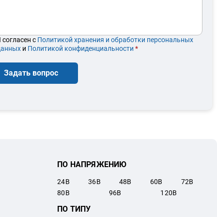
 согласен с
Политикой хранения и обработки персональных
данных
и
Политикой конфиденциальности
*
Задать вопрос
ПО НАПРЯЖЕНИЮ
24
В
36
В
48
В
60
В
72
В
80
В
96
В
120
В
ПО ТИПУ