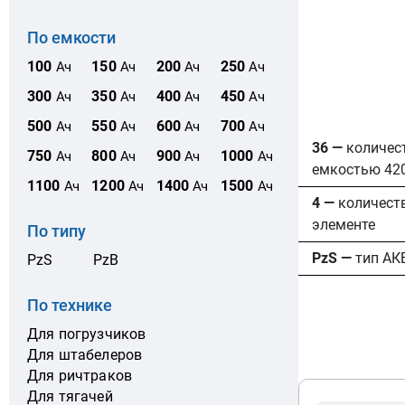
По емкости
100
150
200
250
Ач
Ач
Ач
Ач
300
350
400
450
Ач
Ач
Ач
Ач
500
550
600
700
Ач
Ач
Ач
Ач
36 —
количес
750
800
900
1000
Ач
Ач
Ач
Ач
емкостью 42
1100
1200
1400
1500
Ач
Ач
Ач
Ач
4 —
количест
элементе
По типу
PzS —
тип АК
PzS
PzB
По технике
Для погрузчиков
Для штабелеров
Для ричтраков
Для тягачей