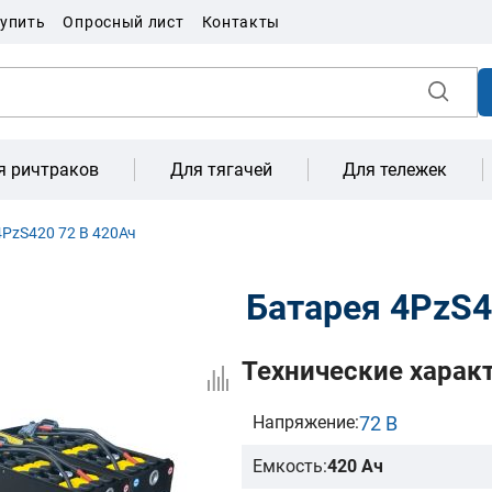
купить
Опросный лист
Контакты
я ричтраков
Для тягачей
Для тележек
PzS420 72 В 420Ач
Батарея 4PzS4
Технические харак
72 В
Напряжение:
Емкость:
420 Ач