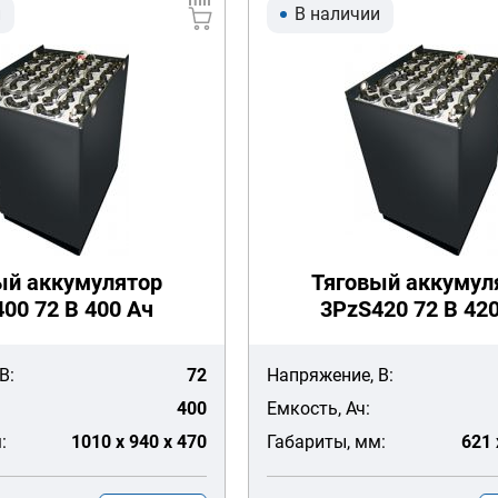
и
В наличии
ый аккумулятор
Тяговый аккумул
00 72 В 400 Ач
3PzS420 72 В 42
В:
72
Напряжение, В:
400
Емкость, Ач:
:
1010 x 940 x 470
Габариты, мм:
621 