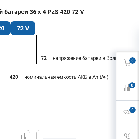
батареи 36 x 4 PzS 420 72 V
20
72 V
72 —
напряжение батареи в Вольтах
0
420 —
номинальная емкость АКБ в Ah (Ач)
0
0