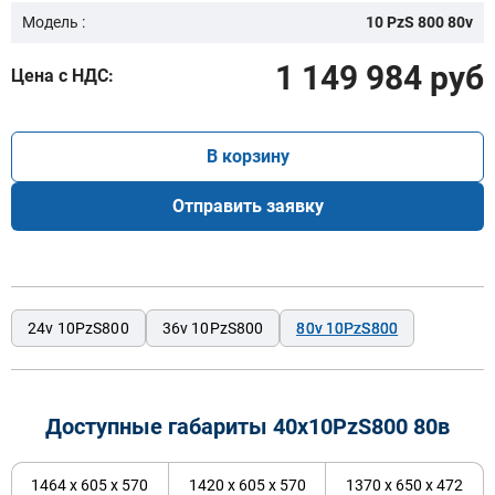
Модель :
10 PzS 800 80v
1 149 984 руб
Цена с НДС:
В корзину
Отправить заявку
24v 10PzS800
36v 10PzS800
80v 10PzS800
Доступные габариты 40х10PzS800 80в
1464 x 605 x 570
1420 x 605 x 570
1370 x 650 x 472