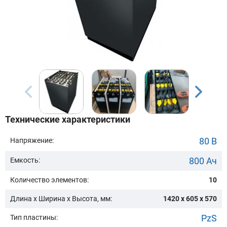
Бренд техники:
Модель:
Сначала выберите бренд
Технические характеристики
Подобрать
80 В
Напряжение:
800 Ач
Емкость:
Заказать консультацию
Количество элементов:
10
Очистить подбор
Длина х Ширина х Высота, мм:
1420 x 605 x 570
PzS
Тип пластины: