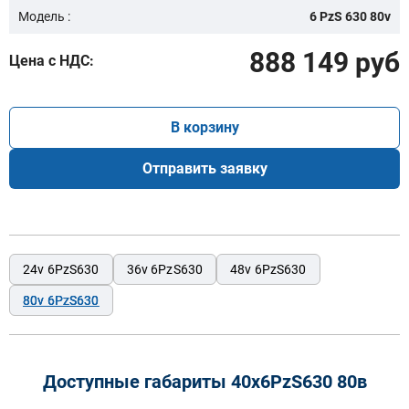
Модель :
6 PzS 630 80v
888 149 руб
Цена с НДС:
В корзину
Отправить заявку
24v 6PzS630
36v 6PzS630
48v 6PzS630
80v 6PzS630
Доступные габариты 40х6PzS630 80в