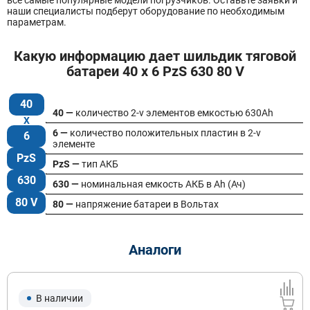
наши специалисты подберут оборудование по необходимым
параметрам.
Какую информацию дает шильдик тяговой
батареи 40 x 6 PzS 630 80 V
40
40 —
количество 2-v элементов емкостью 630Ah
6 —
количество положительных пластин в 2-v
6
элементе
PzS
PzS —
тип АКБ
630
630 —
номинальная емкость АКБ в Ah (Ач)
80 V
80 —
напряжение батареи в Вольтах
Аналоги
В наличии