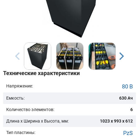
Бренд техники:
Модель:
Сначала выберите бренд
Технические характеристики
Подобрать
80 В
Напряжение:
Емкость:
630 Ач
Заказать консультацию
Количество элементов:
6
Очистить подбор
Длина х Ширина х Высота, мм:
1023 x 993 x 612
PzS
Тип пластины: